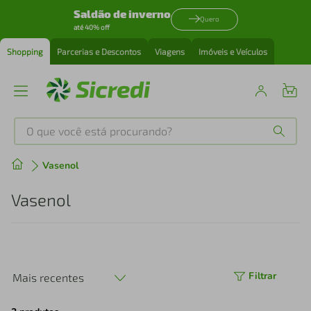
Saldão de inverno
Quero
até 40% off
Shopping
Parcerias e Descontos
Viagens
Imóveis e Veículos
O que você está procurando?
Produtos mais buscados
Vasenol
tenis
1
º
Vasenol
cafeteira
2
º
perfume
3
º
Filtrar
Mais recentes