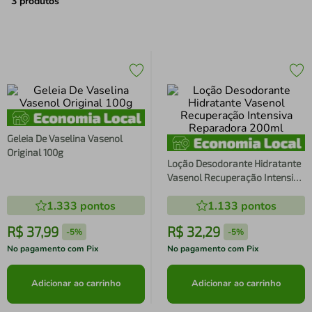
air fryer
4
º
3
produtos
iphone
5
º
Geleia De Vaselina Vasenol
Original 100g
Loção Desodorante Hidratante
Vasenol Recuperação Intensiva
Reparadora 200ml
1.333
pontos
1.133
pontos
R$
37
,
99
R$
32
,
29
-
5%
-
5%
No pagamento com Pix
No pagamento com Pix
Adicionar ao carrinho
Adicionar ao carrinho