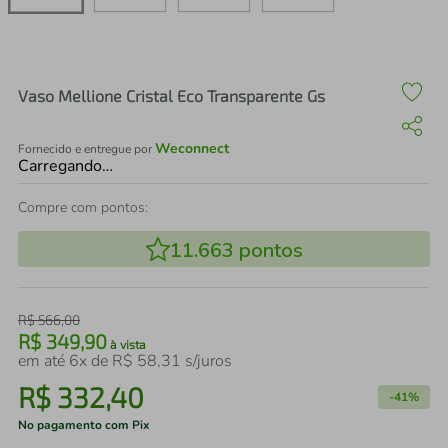
air fryer
4
º
iphone
5
º
Vaso Mellione Cristal Eco Transparente Gs
Weconnect
Fornecido e entregue por
Carregando…
Compre com pontos:
11.663
pontos
R$
566
,
00
R$
349
,
90
à vista
em até
6
x de
R$
58
,
31
s/juros
R$
332
,
40
-
41%
No pagamento com Pix