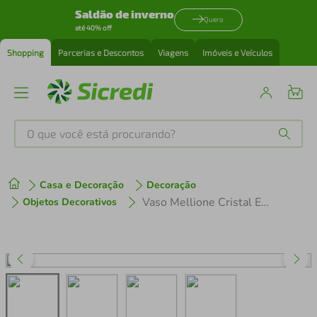
Saldão de inverno
Quero
até 40% off
Shopping
Parcerias e Descontos
Viagens
Imóveis e Veículos
O que você está procurando?
Produtos mais buscados
Casa e Decoração
Decoração
tenis
1
º
Vaso Mellione Cristal Eco Transparente Gs
Objetos Decorativos
cafeteira
2
º
perfume
3
º