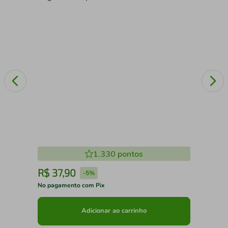
1.330
pontos
R$
37
,
90
R
-
5%
No pagamento com Pix
No 
Adicionar ao carrinho