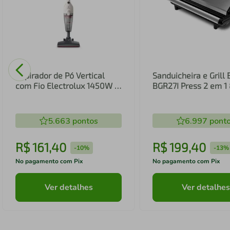
Aspirador de Pó Vertical
Sanduicheira e Grill 
com Fio Electrolux 1450W 2
BGR27I Press 2 em 
em 1 Filtro HEPA Branco
(STK14B)
5.663
pontos
6.997
pont
R$
161
,
40
R$
199
,
40
-
10%
-
13%
No pagamento com Pix
No pagamento com Pix
Ver detalhes
Ver detalhes