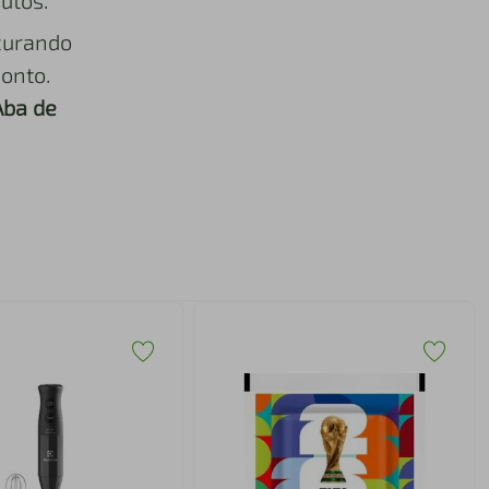
utos.
curando
onto.
Aba de