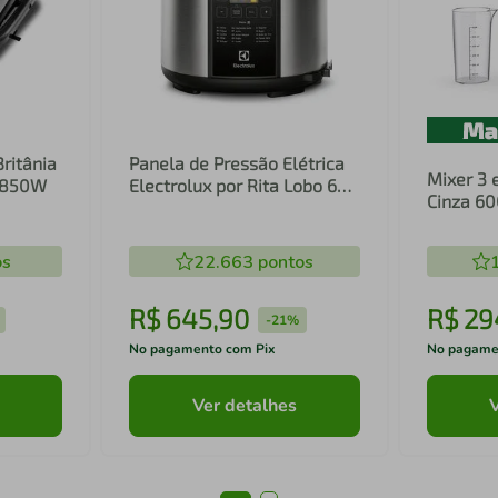
Britânia
Panela de Pressão Elétrica
Mixer 3 
1 850W
Electrolux por Rita Lobo 6L
Cinza 6
Preta Experience Digital
Inox e T
(PCC20)
(EIB20)
os
22.663
pontos
R$
645
,
90
R$
29
-
21%
No pagamento com Pix
No pagame
Ver detalhes