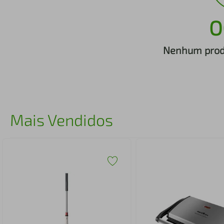
iphone
5
º
O
Nenhum produ
Mais Vendidos