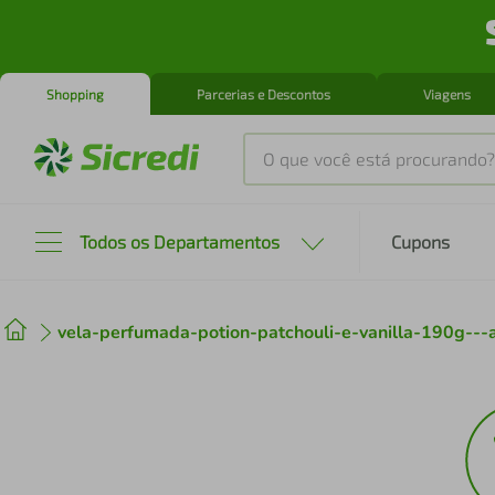
Shopping
Parcerias e Descontos
Viagens
O que você está procurando?
Produtos mais buscados
Todos os Departamentos
Cupons
tenis
1
º
vela-perfumada-potion-patchouli-e-vanilla-190g--
cafeteira
2
º
perfume
3
º
air fryer
4
º