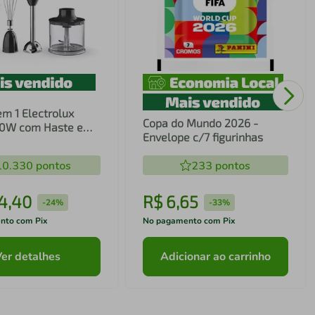
em 1 Electrolux
Copa do Mundo 2026 -
00W com Haste em
Envelope c/7 figurinhas
ecnologia TruFlow
10.330
pontos
233
pontos
4
,
40
R$
6
,
65
-
24%
-
33%
nto com Pix
No pagamento com Pix
Ver detalhes
Adicionar ao carrinho