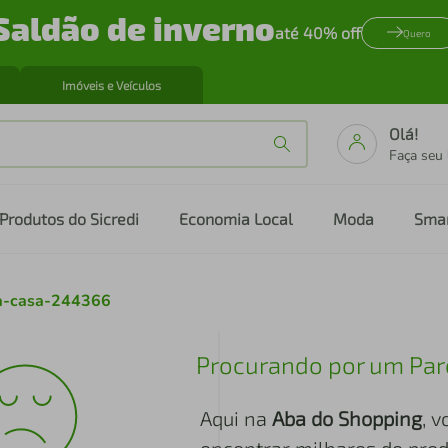
Saldão de inverno
até 40% off
Quero
Imóveis e Veículos
Olá!
Faça seu
Produtos do Sicredi
Economia Local
Moda
Sma
-a-casa-244366
Procurando por um Par
Aqui na
Aba do Shopping
, 