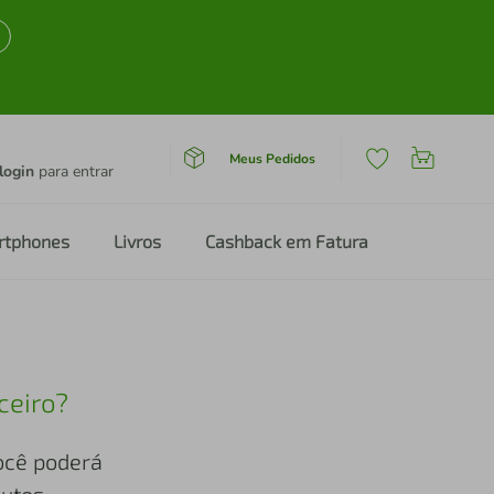
Meus Pedidos
login
para entrar
rtphones
Livros
Cashback em Fatura
ceiro?
você poderá