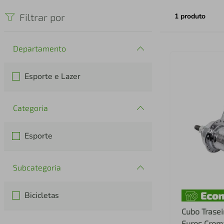
iphone
5
º
Filtrar por
1
produto
Departamento
Esporte e Lazer
Categoria
Esporte
Subcategoria
Bicicletas
Cubo Trasei
Furos Crom