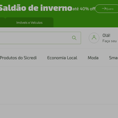
Saldão de inverno
até 40% off
Quero
Imóveis e Veículos
Olá!
Faça seu
Produtos do Sicredi
Economia Local
Moda
Sma