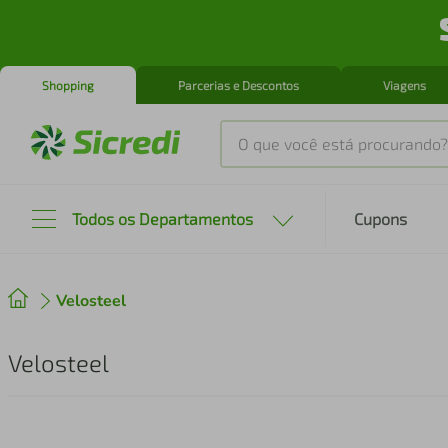
Shopping
Parcerias e Descontos
Viagens
O que você está procurando?
Produtos mais buscados
Todos os Departamentos
Cupons
tenis
1
º
Velosteel
cafeteira
2
º
perfume
3
º
Velosteel
air fryer
4
º