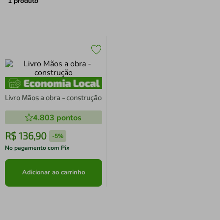
air fryer
4
º
1
produto
iphone
5
º
Livro Mãos a obra - construção
4.803
pontos
R$
136
,
90
-
5%
No pagamento com Pix
Adicionar ao carrinho