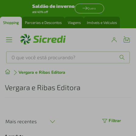
Saldão de inverno
Quero
até 40% off
Shopping
Parcerias e Descontos
Viagens
Imóveis e Veículos
O que você está procurando?
Produtos mais buscados
Vergara e Ribas Editora
tenis
1
º
Vergara e Ribas Editora
cafeteira
2
º
perfume
3
º
Filtrar
Mais recentes