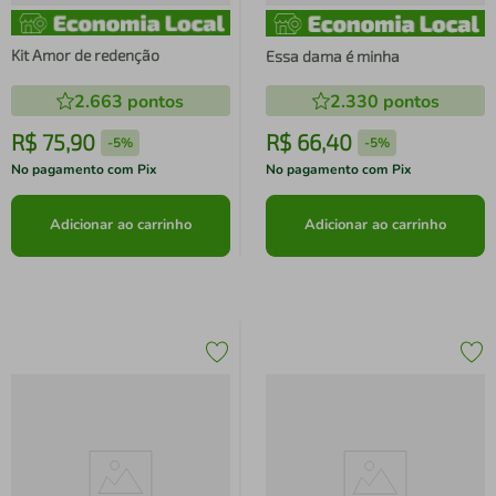
Kit Amor de redenção
Essa dama é minha
2.663
pontos
2.330
pontos
R$
75
,
90
R$
66
,
40
-
5%
-
5%
No pagamento com Pix
No pagamento com Pix
Adicionar ao carrinho
Adicionar ao carrinho