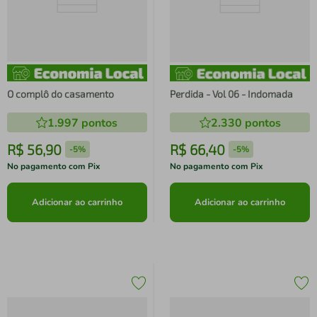
O complô do casamento
Perdida - Vol 06 - Indomada
1.997
pontos
2.330
pontos
R$
56
,
90
R$
66
,
40
-
5%
-
5%
No pagamento com Pix
No pagamento com Pix
Adicionar ao carrinho
Adicionar ao carrinho