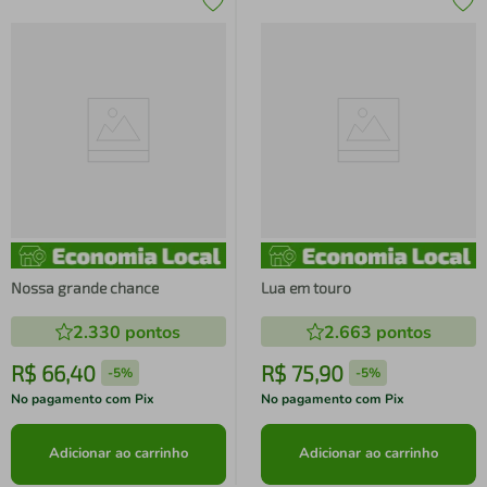
Nossa grande chance
Lua em touro
2.330
pontos
2.663
pontos
R$
66
,
40
R$
75
,
90
-
5%
-
5%
No pagamento com Pix
No pagamento com Pix
Adicionar ao carrinho
Adicionar ao carrinho