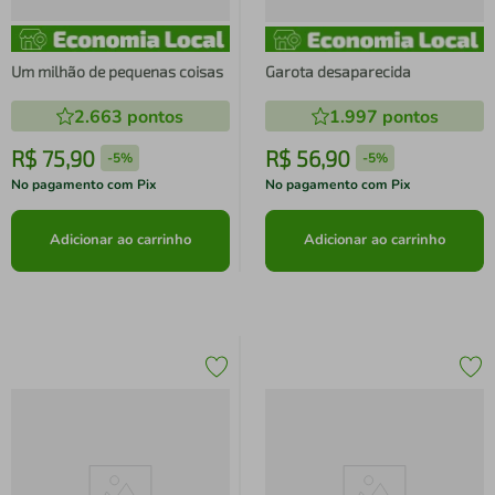
Um milhão de pequenas coisas
Garota desaparecida
2.663
pontos
1.997
pontos
R$
75
,
90
R$
56
,
90
-
5%
-
5%
No pagamento com Pix
No pagamento com Pix
Adicionar ao carrinho
Adicionar ao carrinho