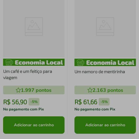
Um café e um feitiço para
Um namoro de mentirinha
viagem
1.997
pontos
2.163
pontos
R$
56
,
90
R$
61
,
66
-
5%
-
5%
No pagamento com Pix
No pagamento com Pix
Adicionar ao carrinho
Adicionar ao carrinho