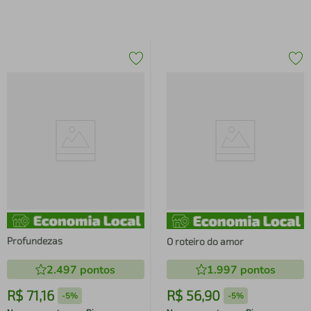
Profundezas
O roteiro do amor
2.497
pontos
1.997
pontos
R$
71
,
16
R$
56
,
90
-
5%
-
5%