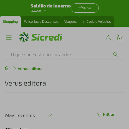
Saldão de inverno
Quero
até 40% off
Shopping
Parcerias e Descontos
Viagens
Imóveis e Veículos
O que você está procurando?
Produtos mais buscados
Verus editora
tenis
1
º
Verus editora
cafeteira
2
º
perfume
3
º
Filtrar
Mais recentes