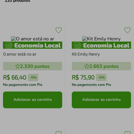
air fryer
4
º
220
produtos
iphone
5
º
O amor está no ar
Kit Emily Henry
2.330
pontos
2.663
pontos
R$
66
,
40
R$
75
,
90
-
5%
-
5%
No pagamento com Pix
No pagamento com Pix
Adicionar ao carrinho
Adicionar ao carrinho