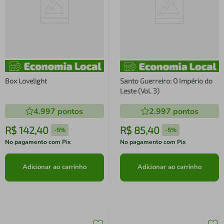
Box Lovelight
Santo Guerreiro: O Império do
Leste (Vol. 3)
4.997
pontos
2.997
pontos
R$
142
,
40
R$
85
,
40
-
5%
-
5%
No pagamento com Pix
No pagamento com Pix
Adicionar ao carrinho
Adicionar ao carrinho