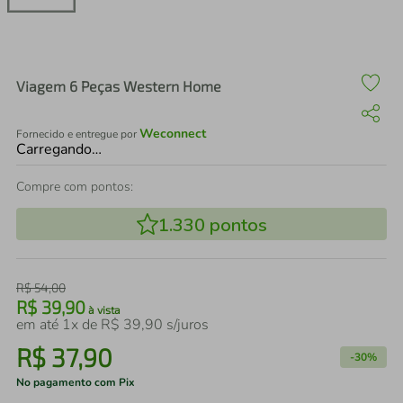
air fryer
4
º
iphone
5
º
Viagem 6 Peças Western Home
Weconnect
Fornecido e entregue por
Carregando…
Compre com pontos:
1.330
pontos
R$
54
,
00
R$
39
,
90
à vista
em até
1
x de
R$
39
,
90
s/juros
R$
37
,
90
-
30%
No pagamento com Pix