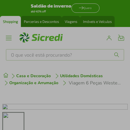
Saldão de inverno
Quero
até 40% off
Shopping
Parcerias e Descontos
Viagens
Imóveis e Veículos
O que você está procurando?
Produtos mais buscados
Casa e Decoração
Utilidades Domésticas
tenis
1
º
Viagem 6 Peças Western Home
Organização e Arrumação
cafeteira
2
º
perfume
3
º