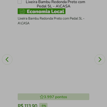
 -
Ces
Lixeira Bambu Redonda Preto com Pedal 5L -
28 
A\CASA
3.997
pontos
R$
113
,
90
R
-
5%