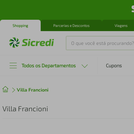
Shopping
Parcerias e Descontos
Viagens
O que você está procurando?
Produtos mais buscados
Todos os Departamentos
Cupons
tenis
1
º
Villa Francioni
cafeteira
2
º
perfume
3
º
Villa Francioni
air fryer
4
º