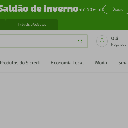
Saldão de inverno
até 40% off
Quero
Imóveis e Veículos
Olá!
Faça seu
Produtos do Sicredi
Economia Local
Moda
Sma