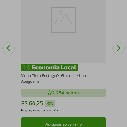
Tra
Vinho Tinto Português Flor de Lisboa –
Abegoaria
2.254
pontos
R$
64
,
25
R
-
5%
No pagamento com Pix
No 
Adicionar ao carrinho