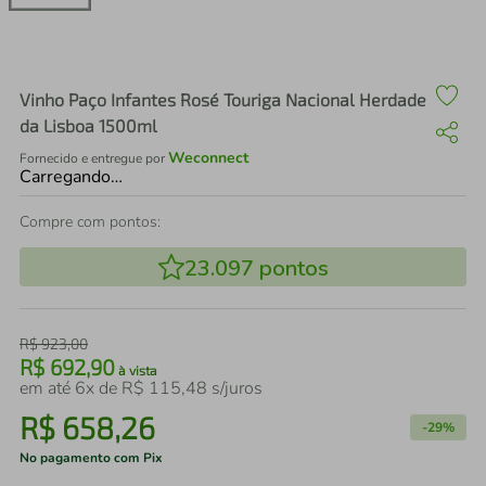
air fryer
4
º
iphone
5
º
Vinho Paço Infantes Rosé Touriga Nacional Herdade
da Lisboa 1500ml
Weconnect
Fornecido e entregue por
Carregando…
Compre com pontos:
23.097
pontos
R$
923
,
00
R$
692
,
90
à vista
em até
6
x de
R$
115
,
48
s/juros
R$
658
,
26
-
29%
No pagamento com Pix