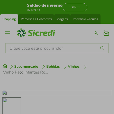
Saldão de inverno
Quero
até 40% off
Shopping
Parcerias e Descontos
Viagens
Imóveis e Veículos
O que você está procurando?
Produtos mais buscados
Supermercado
Bebidas
Vinhos
tenis
1
º
Vinho Paço Infantes Rosé Touriga Nacional Herdade da Lisboa 1500ml
cafeteira
2
º
perfume
3
º