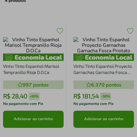
air fryer
4
º
4
produtos
iphone
5
º
Vinho Tinto Espanhol Marisol
Vinho Tinto Espanhol Proyecto
Tempranillo Rioja D.O.Ca
Garnachas Garnacha Fosca
Priotato
997
pontos
6.370
pontos
R$
28
,
40
R$
181
,
54
-
40%
-
38%
No pagamento com Pix
No pagamento com Pix
Adicionar ao carrinho
Adicionar ao carrinho