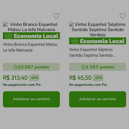
Vinho Branco Espanhol Matsu
Vinho Espanhol Séptimo
La Jefa Malvasia
Sentido Septimo Sentido
Verdejo
10.997
pontos
1.597
pontos
R$
313
,
40
R$
45
,
50
-
44%
-
35%
No pagamento com Pix
No pagamento com Pix
Adicionar ao carrinho
Adicionar ao carrinho