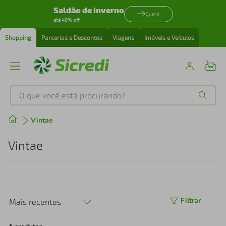
Saldão de inverno
Quero
até 40% off
Shopping
Parcerias e Descontos
Viagens
Imóveis e Veículos
O que você está procurando?
Produtos mais buscados
Vintae
tenis
1
º
Vintae
cafeteira
2
º
perfume
3
º
Filtrar
Mais recentes