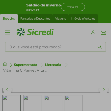
Saldão de inverno
Quero
até 40% off
Shopping
Parcerias e Descontos
Viagens
Imóveis e Veículos
O que você está procurando?
Produtos mais buscados
Supermercado
Mercearia
tenis
1
º
Vitamina C Panvel Vita 200mlg/ml 20ml
cafeteira
2
º
perfume
3
º