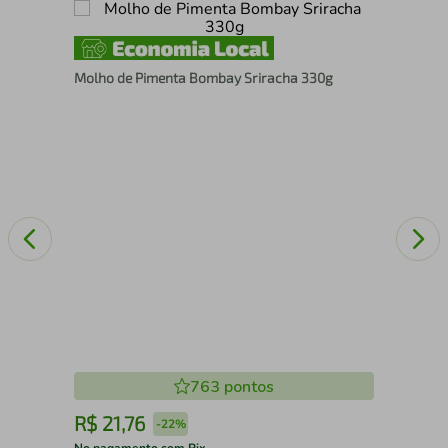
Aze
Molho de Pimenta Bombay Sriracha 330g
763
pontos
R$
21
,
76
R
-
22%
No pagamento com Pix
No 