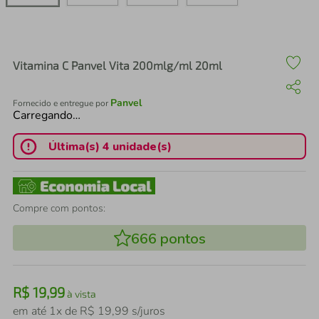
air fryer
4
º
iphone
5
º
Vitamina C Panvel Vita 200mlg/ml 20ml
Panvel
Fornecido e entregue por
Carregando…
Última(s) 4 unidade(s)
Compre com pontos:
666
pontos
R$
19
,
99
à vista
em até
1
x de
R$
19
,
99
s/juros