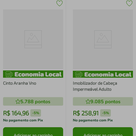
Cinto Aranha Vno
Imobilizador de Cabeça
Impermeável Adulto
5.788
pontos
9.085
pontos
R$
164
,
96
R$
258
,
91
-
5%
-
5%
No pagamento com Pix
No pagamento com Pix
Adicionar ao carrinho
Adicionar ao carrinho