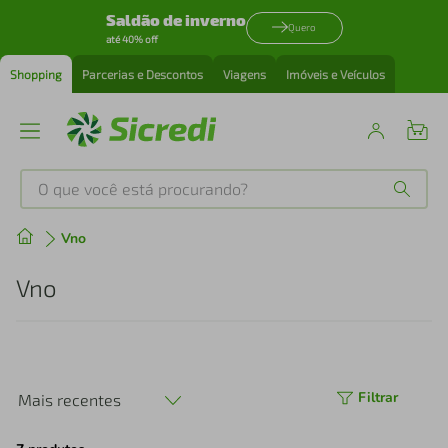
Saldão de inverno
Quero
até 40% off
Shopping
Parcerias e Descontos
Viagens
Imóveis e Veículos
O que você está procurando?
Produtos mais buscados
Vno
tenis
1
º
Vno
cafeteira
2
º
perfume
3
º
Filtrar
Mais recentes