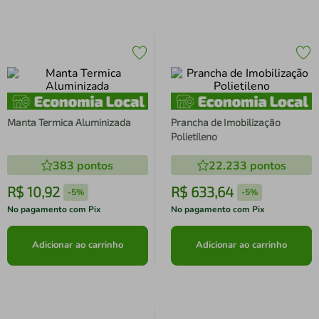
Manta Termica Aluminizada
Prancha de Imobilização
Polietileno
383
pontos
22.233
pontos
R$
10
,
92
R$
633
,
64
-
5%
-
5%
No pagamento com Pix
No pagamento com Pix
Adicionar ao carrinho
Adicionar ao carrinho