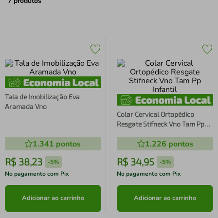
air fryer
4
º
7
produtos
iphone
5
º
Tala de Imobilização Eva
Aramada Vno
Colar Cervical Ortopédico
Resgate Stifneck Vno Tam Pp
Infantil
1.341
pontos
1.226
pontos
R$
38
,
23
R$
34
,
95
-
5%
-
5%
No pagamento com Pix
No pagamento com Pix
Adicionar ao carrinho
Adicionar ao carrinho