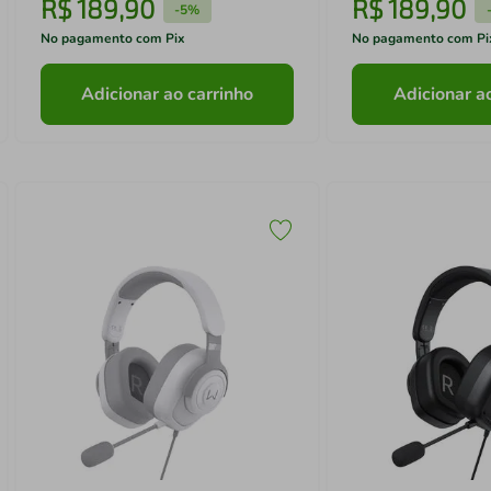
R$
189
,
90
R$
189
,
90
-
5%
No pagamento com Pix
No pagamento com Pi
Adicionar ao carrinho
Adicionar a