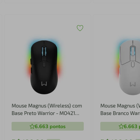
Mouse Magnus (Wireless) com
Mouse Magnus (W
Base Preto Warrior - MO421
Base Branco War
MO421
MO422
6.663
pontos
6.663