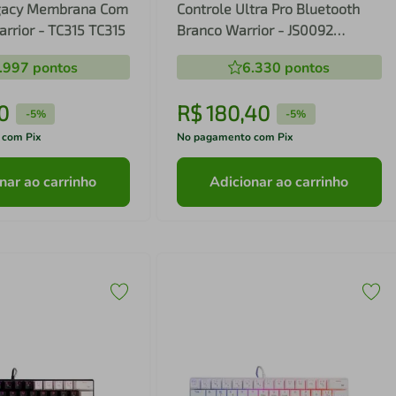
egacy Membrana Com
Controle Ultra Pro Bluetooth
arrior - TC315 TC315
Branco Warrior - JS0092
JS0092
.997
pontos
6.330
pontos
0
R$
180
,
40
-
5%
-
5%
 com Pix
No pagamento com Pix
nar ao carrinho
Adicionar ao carrinho