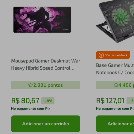
5
% de cashback
Mousepad Gamer Deskmat War
Base Gamer Multi
Heavy Hibrid Speed Control
Notebook C/ Cool
Warrior - GM401 GM401
AC267
2.831
pontos
4.456
R$
80
,
67
R$
127
,
01
-
19%
-
5
No pagamento com Pix
No pagamento com Pi
Adicionar ao carrinho
Adicionar a