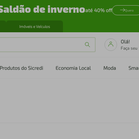
Saldão de inverno
até 40% off
Quero
Imóveis e Veículos
Olá!
Faça seu
Produtos do Sicredi
Economia Local
Moda
Sma