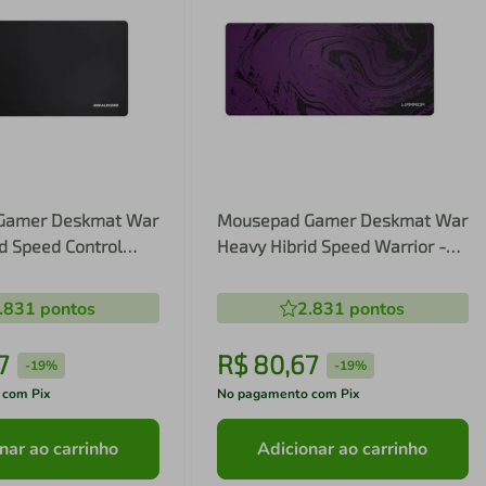
Gamer Deskmat War
Mousepad Gamer Deskmat War
d Speed Control
Heavy Hibrid Speed Warrior -
ior - GM400 GM400
GM402 GM402
.831
pontos
2.831
pontos
7
R$
80
,
67
-
19%
-
19%
 com Pix
No pagamento com Pix
nar ao carrinho
Adicionar ao carrinho