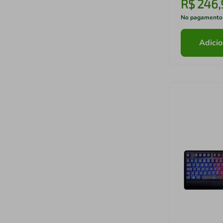
R$
246
,
No pagamento
Adicio