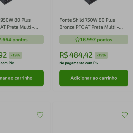
d 950W 80 Plus
Fonte Shild 750W 80 Plus
AT Preta Multi -
Bronze PFC AT Preta Multi -
03
GM102 GM102
2.664
pontos
16.997
pontos
92
R$
484
,
42
-
19%
-
19%
 com Pix
No pagamento com Pix
nar ao carrinho
Adicionar ao carrinho