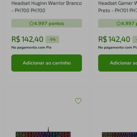
Headset Huginn Warrior Branco
Headset Gamer W
- PH700 PH700
Preto - PH701 PH
4.997
pontos
4.997
R$
142
,
40
R$
142
,
40
-
5%
No pagamento com Pix
No pagamento com Pi
Adicionar ao carrinho
Adicionar a