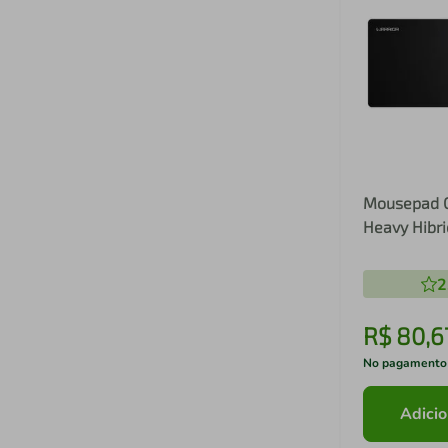
Mousepad 
Heavy Hibri
Preto Warr
2
R$
80
,
6
No pagamento
Adicio