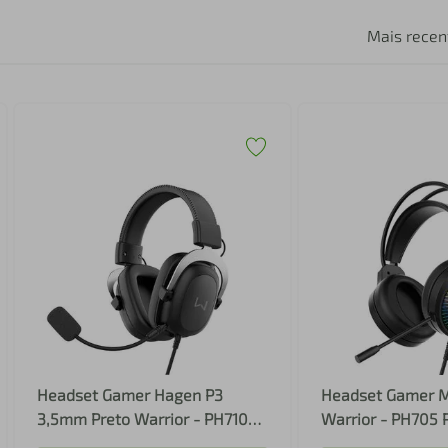
Mais recen
Headset Gamer Hagen P3
Headset Gamer M
3,5mm Preto Warrior - PH710
Warrior - PH705
PH710