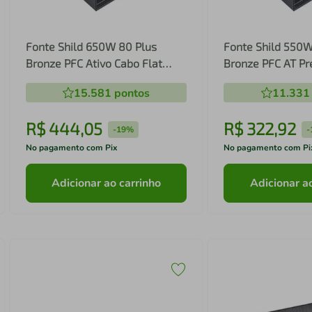
Fonte Shild 650W 80 Plus
Fonte Shild 550W
Bronze PFC Ativo Cabo Flat
Bronze PFC AT Pre
Preta Multi - GM101 GM101
GM100 GM100
15.581
pontos
11.331
R$
444
,
05
R$
322
,
92
-
19%
-
No pagamento com Pix
No pagamento com Pi
Adicionar ao carrinho
Adicionar a