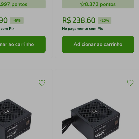
.997
pontos
8.372
pontos
90
R$
238
,
60
-
5%
-
20%
 com Pix
No pagamento com Pix
nar ao carrinho
Adicionar ao carrinho