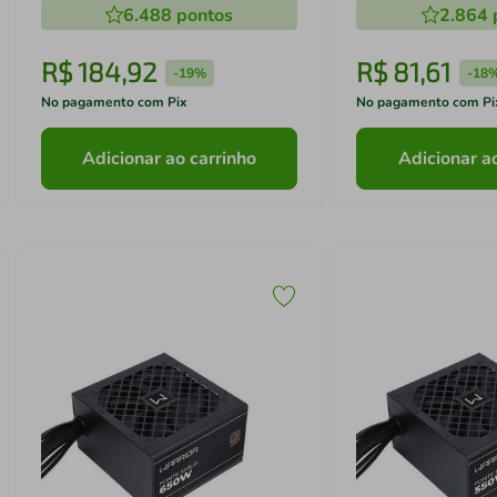
6.488
pontos
2.864
R$
184
,
92
R$
81
,
61
-
19%
-
18
No pagamento com Pix
No pagamento com Pi
Adicionar ao carrinho
Adicionar a