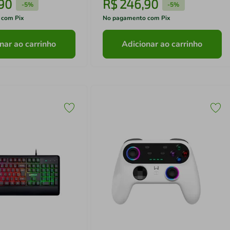
90
R$
246
,
90
-
5%
-
5%
 com Pix
No pagamento com Pix
nar ao carrinho
Adicionar ao carrinho