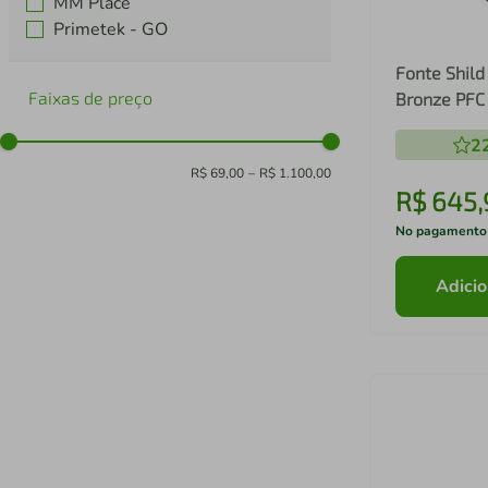
MM Place
Primetek - GO
Fonte Shil
Faixas de preço
Bronze PFC 
GM103 GM1
2
R$ 69,00
–
R$ 1.100,00
R$
645
,
No pagamento
Adicio