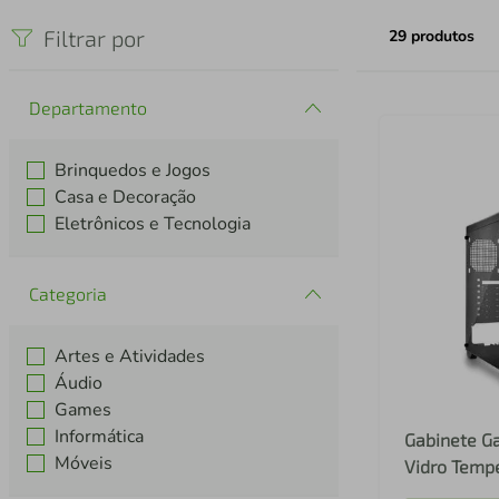
iphone
5
º
Filtrar por
29
produtos
Departamento
Brinquedos e Jogos
Casa e Decoração
Eletrônicos e Tecnologia
Categoria
Artes e Atividades
Áudio
Games
Informática
Gabinete 
Móveis
Vidro Tempe
GA178 GA17