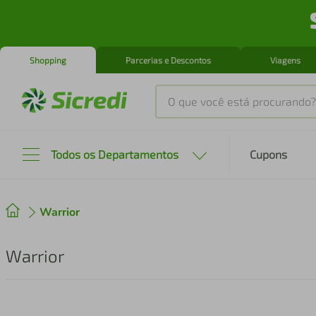
Shopping
Parcerias e Descontos
Viagens
O que você está procurando?
Produtos mais buscados
Todos os Departamentos
Cupons
tenis
1
º
Warrior
cafeteira
2
º
perfume
3
º
Warrior
air fryer
4
º