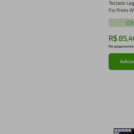
Teclado L
Fio Preto W
2
R$
85
,
4
No pagamento
Adicio