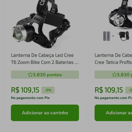
Lanterna De Cabeça Led Cree
Lanterna De Cabe
T6 Zoom Bike Com 2 Baterias e
Cree Tatica Profi
Carregador Veicular
Zoom Carregador 
3.830
pontos
3.830
R$
109
,
15
R$
109
,
15
-
5%
-
No pagamento com Pix
No pagamento com Pi
Adicionar ao carrinho
Adicionar a