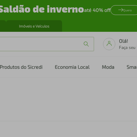
Saldão de inverno
até 40% off
Quero
Imóveis e Veículos
Olá!
Faça seu
Produtos do Sicredi
Economia Local
Moda
Sma