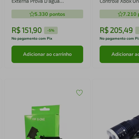
Externa Prova D'água
Controle Xbox On
Infravermelho HD 1080P
com Cabo Micro 
5.330
pontos
7.210
Branca
R$
151
,
90
R$
205
,
49
-
5%
No pagamento com Pix
No pagamento com Pi
Adicionar ao carrinho
Adicionar a