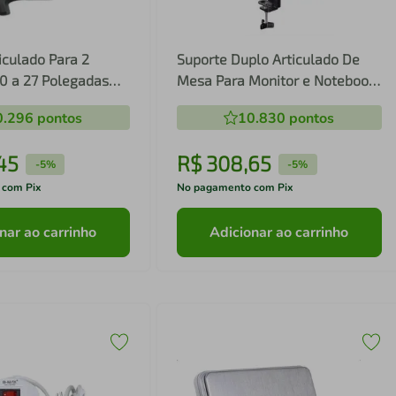
iculado Para 2
Suporte Duplo Articulado De
0 a 27 Polegadas
Mesa Para Monitor e Notebook
sa Bmg-31
BMG-33
0.296
pontos
10.830
pontos
45
R$
308
,
65
-
5%
-
5%
 com Pix
No pagamento com Pix
nar ao carrinho
Adicionar ao carrinho