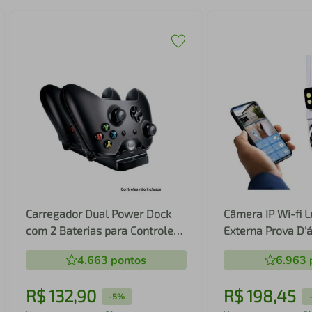
Carregador Dual Power Dock
Câmera IP Wi-fi 
com 2 Baterias para Controle
Externa Prova D'
Xbox One
Infravermelho H
4.663
pontos
6.963
R$
132
,
90
R$
198
,
45
-
5%