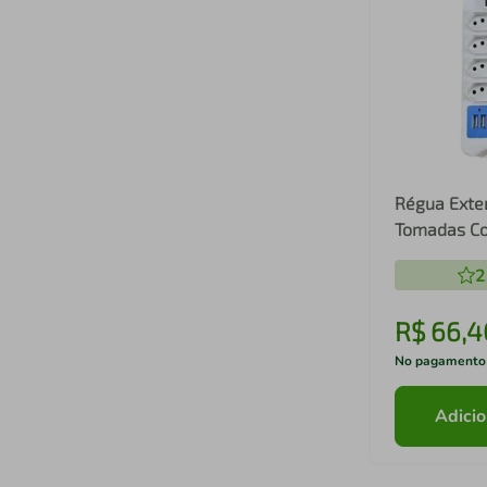
Régua Exten
Tomadas Co
Metros
2
R$
66
,
4
No pagamento
Adicio