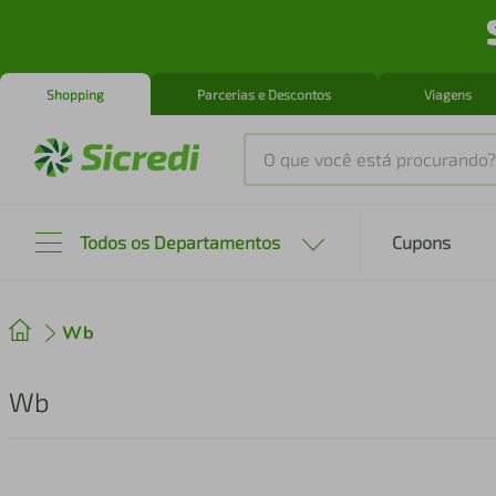
Shopping
Parcerias e Descontos
Viagens
O que você está procurando?
Produtos mais buscados
Todos os Departamentos
Cupons
tenis
1
º
Wb
cafeteira
2
º
perfume
3
º
Wb
air fryer
4
º