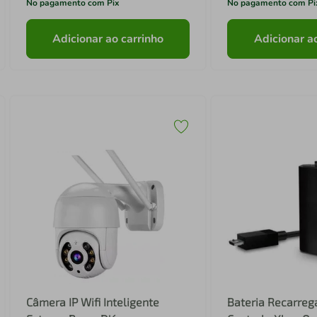
No pagamento com Pix
No pagamento com Pi
Adicionar ao carrinho
Adicionar a
Câmera IP Wifi Inteligente
Bateria Recarreg