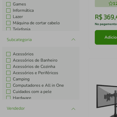
1
Games
Informática
R$
369
,
Lazer
Máquina de cortar cabelo
No pagamento
Telefonia
TV e Vídeo
Adicio
Subcategoria
Utilidades Domésticas
Acessórios
Acessórios de Banheiro
Acessórios de Cozinha
Acessórios e Periféricos
Camping
Computadores e All in One
Cuidados com a pele
Hardware
Iluminação
Notebooks