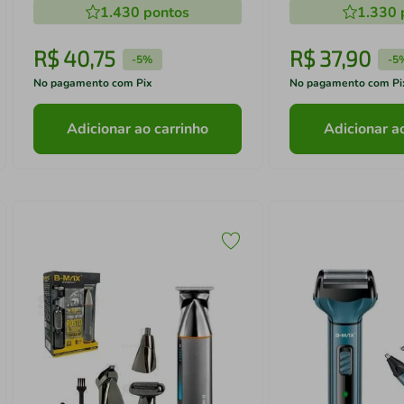
1.430
pontos
1.330
R$
40
,
75
R$
37
,
90
-
5%
-
5
No pagamento com Pix
No pagamento com Pi
Adicionar ao carrinho
Adicionar a