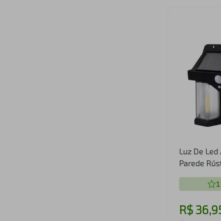
Luz De Led 
Parede Rús
Presença 
1
R$
36
,
9