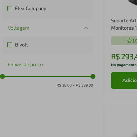
Flex Company
Suporte Art
Voltagem
Monitores 1
Uso em Me
1
Bivolt
R$
293
,
Faixas de preço
No pagamento
Adicio
R$ 18,00
–
R$ 389,00