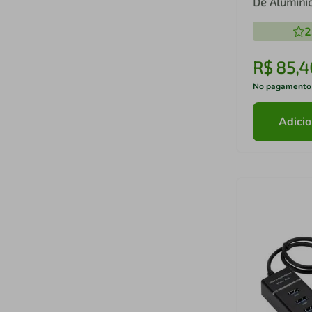
De Alumínio
2
R$
85
,
4
No pagamento
Adicio