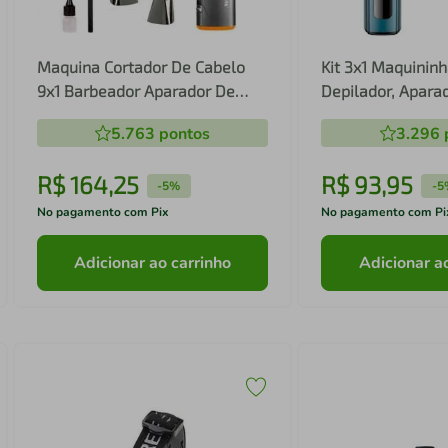
Maquina Cortador De Cabelo
Kit 3x1 Maquininh
9x1 Barbeador Aparador De
Depilador, Apara
Pêlos Nariz
Nariz Masculino
5.763
pontos
3.296
R$
164
,
25
R$
93
,
95
-
5%
-
5
No pagamento com Pix
No pagamento com Pi
Adicionar ao carrinho
Adicionar a