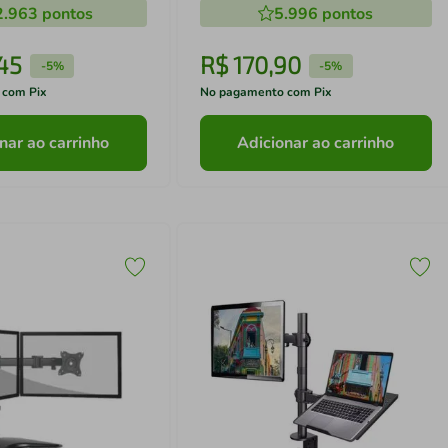
2.963
pontos
5.996
pontos
45
R$
170
,
90
-
5%
-
5%
 com Pix
No pagamento com Pix
nar ao carrinho
Adicionar ao carrinho