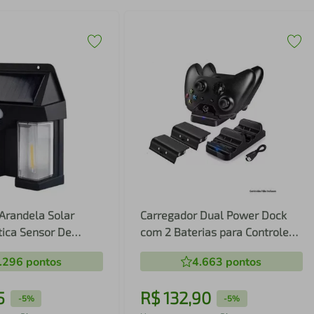
Arandela Solar
Carregador Dual Power Dock
tica Sensor De
com 2 Baterias para Controle
BM-8529
Xbox One Dobe 300mah
.296
pontos
4.663
pontos
5
R$
132
,
90
-
5%
-
5%