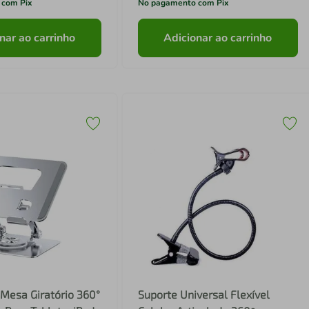
 com Pix
No pagamento com Pix
nar ao carrinho
Adicionar ao carrinho
Mesa Giratório 360°
Suporte Universal Flexível