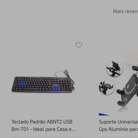
Mais recen
Teclado Padrão ABNT2 USB
Suporte Universal
Bm-T01 - Ideal para Casa e
Gps Alumínio par
Escritório
BMG-61