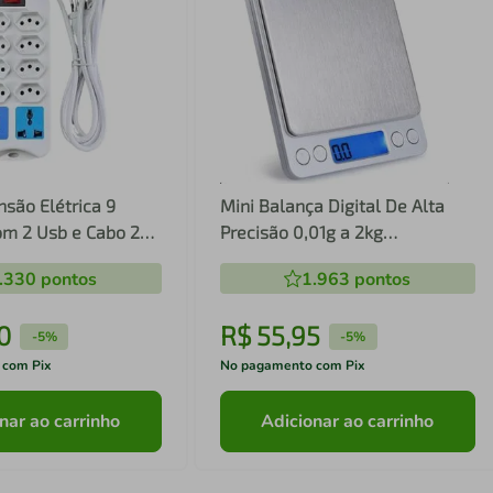
são Elétrica 9
Mini Balança Digital De Alta
m 2 Usb e Cabo 2
Precisão 0,01g a 2kg
Profissional
.330
pontos
1.963
pontos
0
R$
55
,
95
-
5%
-
5%
 com Pix
No pagamento com Pix
nar ao carrinho
Adicionar ao carrinho