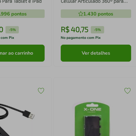
 Para Tablet e iPad
Celular Articulado 360º para
Cama Mesa
.996
pontos
1.430
pontos
0
R$
40
,
75
-
5%
-
5%
 com Pix
No pagamento com Pix
nar ao carrinho
Ver detalhes