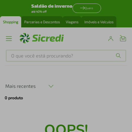
Saldão de inverno
Quero
até 40% off
Shopping
Parcerias e Descontos
Viagens
Imóveis e Veículos
O que você está procurando?
Produtos mais buscados
tenis
1
º
Mais recentes
0
produto
cafeteira
2
º
perfume
3
º
OOPS!