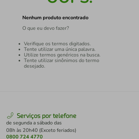
air fryer
4
º
Nenhum produto encontrado
iphone
5
º
O que eu devo fazer?
Verifique os termos digitados.
Tente utilizar uma única palavra.
Utilize termos genéricos na busca.
Tente utilizar sinônimos do termo
desejado.
Serviços por telefone
de segunda a sábado das
08h às 20h40 (Exceto feriados)
0800 724 4770