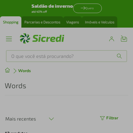
Saldão de inverno
Quero
até 40% off
Shopping
Parcerias e Descontos
Viagens
Imóveis e Veículos
O que você está procurando?
Produtos mais buscados
Words
tenis
1
º
Words
cafeteira
2
º
perfume
3
º
Filtrar
Mais recentes