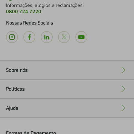
Informações, elogios e reclamações
0800 724 7220
Nossas Redes Sociais
Sobre nós
+
Políticas
+
Ajuda
+
Formas de Pagamento