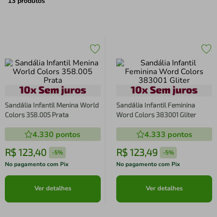
air fryer
4
º
13
produtos
iphone
5
º
Sandália Infantil Menina World
Sandália Infantil Feminina
Colors 358.005 Prata
Word Colors 383001 Gliter
4.330
pontos
4.333
pontos
R$
123
,
40
R$
123
,
49
-
5%
-
5%
No pagamento com Pix
No pagamento com Pix
Ver detalhes
Ver detalhes