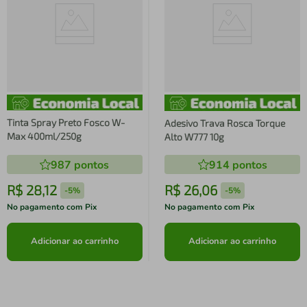
Tinta Spray Preto Fosco W-
Adesivo Trava Rosca Torque
Max 400ml/250g
Alto W777 10g
987
pontos
914
pontos
R$
28
,
12
R$
26
,
06
-
5%
-
5%
No pagamento com Pix
No pagamento com Pix
Adicionar ao carrinho
Adicionar ao carrinho