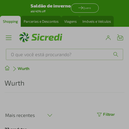
Saldão de inverno
Quero
até 40% off
Shopping
Parcerias e Descontos
Viagens
Imóveis e Veículos
O que você está procurando?
Produtos mais buscados
Wurth
tenis
1
º
Wurth
cafeteira
2
º
perfume
3
º
Filtrar
Mais recentes