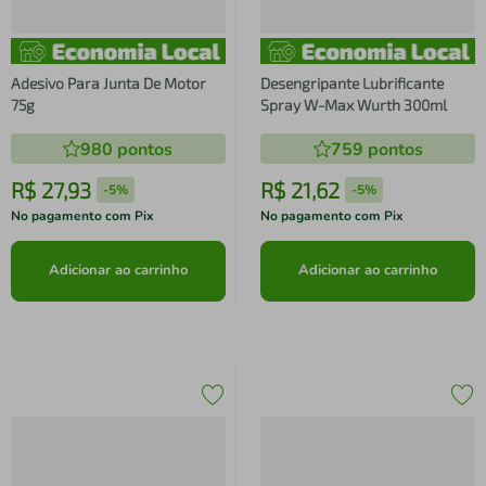
Adesivo Para Junta De Motor
Desengripante Lubrificante
75g
Spray W-Max Wurth 300ml
980
pontos
759
pontos
R$
27
,
93
R$
21
,
62
-
5%
-
5%
No pagamento com Pix
No pagamento com Pix
Adicionar ao carrinho
Adicionar ao carrinho