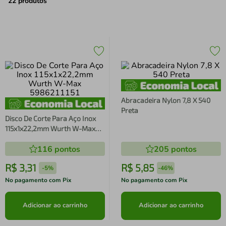
air fryer
4
º
22
produtos
iphone
5
º
Abracadeira Nylon 7,8 X 540
Preta
Disco De Corte Para Aço Inox
115x1x22,2mm Wurth W-Max
5986211151
116
pontos
205
pontos
R$
3
,
31
R$
5
,
85
-
5%
-
46%
No pagamento com Pix
No pagamento com Pix
Adicionar ao carrinho
Adicionar ao carrinho