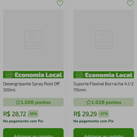
Desengripante Spray Rost Off
Suporte Flexivel Borracha 4.1/2
300ml
115mm
1.008
pontos
1.028
pontos
R$
28
,
72
R$
29
,
29
-
38%
-
37%
No pagamento com Pix
No pagamento com Pix
Adicionar ao carrinho
Adicionar ao carrinho