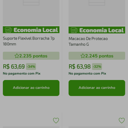
Suporte Flexivel Borracha 7p
Macacao De Protecao
180mm
Tamanho G
2.235
pontos
2.245
pontos
R$
63
,
69
R$
63
,
98
-
34%
-
32%
No pagamento com Pix
No pagamento com Pix
Adicionar ao carrinho
Adicionar ao carrinho