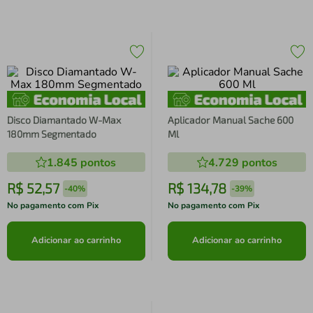
Disco Diamantado W-Max
Aplicador Manual Sache 600
180mm Segmentado
Ml
1.845
pontos
4.729
pontos
R$
52
,
57
R$
134
,
78
-
40%
-
39%
No pagamento com Pix
No pagamento com Pix
Adicionar ao carrinho
Adicionar ao carrinho