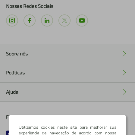
Nossas Redes Sociais
Sobre nós
+
Políticas
+
Ajuda
+
Formas de Pagamento
Utilizamos cookies neste site para melhorar sua
experiência de navegação de acordo com nossa