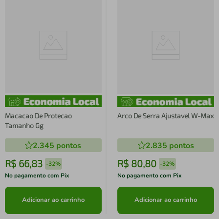
Macacao De Protecao
Arco De Serra Ajustavel W-Max
Tamanho Gg
2.345
pontos
2.835
pontos
R$
66
,
83
R$
80
,
80
-
32%
-
32%
No pagamento com Pix
No pagamento com Pix
Adicionar ao carrinho
Adicionar ao carrinho