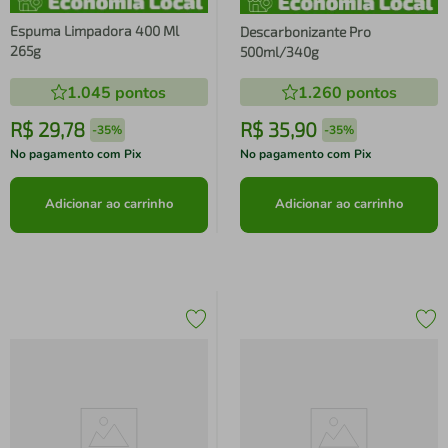
Espuma Limpadora 400 Ml
Descarbonizante Pro
265g
500ml/340g
1.045
pontos
1.260
pontos
R$
29
,
78
R$
35
,
90
-
35%
-
35%
No pagamento com Pix
No pagamento com Pix
Adicionar ao carrinho
Adicionar ao carrinho