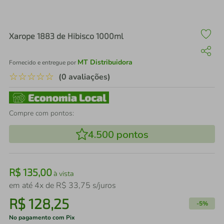
air fryer
4
º
iphone
5
º
Xarope 1883 de Hibisco 1000ml
MT Distribuidora
Fornecido e entregue por
☆
☆
☆
☆
☆
(0 avaliações)
Compre com pontos:
4.500
pontos
R$
135
,
00
à vista
em até
4
x de
R$
33
,
75
s/juros
R$
128
,
25
-
5%
No pagamento com Pix