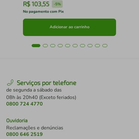
R$
103
,
55
R
-
5%
No pagamento com Pix
No 
Adicionar ao carrinho
Serviços por telefone
de segunda a sábado das
08h às 20h40 (Exceto feriados)
0800 724 4770
Ouvidoria
Reclamações e denúncias
0800 646 2519