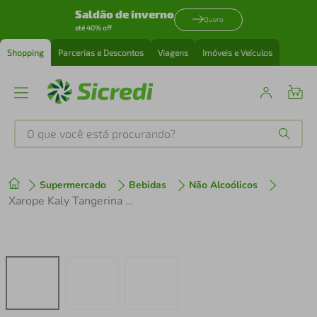
Saldão de inverno
Quero
até 40% off
Shopping
Parcerias e Descontos
Viagens
Imóveis e Veículos
O que você está procurando?
Produtos mais buscados
Supermercado
Bebidas
Não Alcoólicos
tenis
1
º
Xarope Kaly Tangerina 700ml
cafeteira
2
º
perfume
3
º