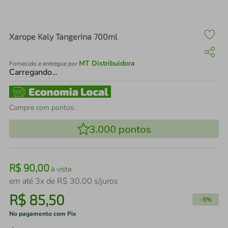
air fryer
4
º
iphone
5
º
Xarope Kaly Tangerina 700ml
MT Distribuidora
Fornecido e entregue por
Carregando…
Compre com pontos:
3.000
pontos
R$
90
,
00
à vista
em até
3
x de
R$
30
,
00
s/juros
R$
85
,
50
-
5%
No pagamento com Pix