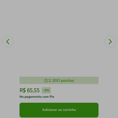
2.300
pontos
R$
65
,
55
R
-
5%
No pagamento com Pix
No 
Adicionar ao carrinho