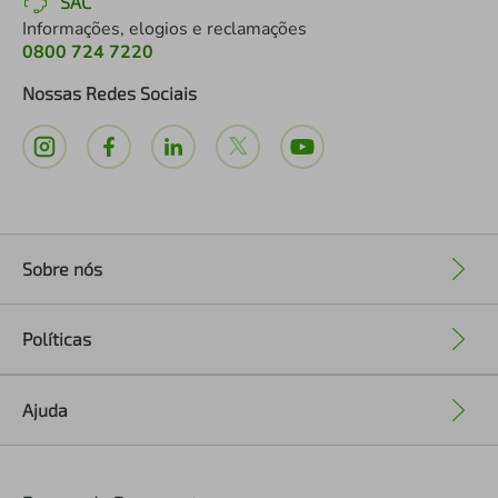
SAC
Informações, elogios e reclamações
0800 724 7220
Nossas Redes Sociais
Sobre nós
+
Políticas
+
Ajuda
+