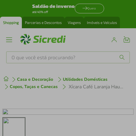
Saldão de inverno
Quero
até 40% off
Shopping
Parcerias e Descontos
Viagens
Imóveis e Veículos
O que você está procurando?
Produtos mais buscados
Casa e Decoração
Utilidades Domésticas
tenis
1
º
Xícara Café Laranja Hauskraft 90ml Conjunto 6 Peças
Copos, Taças e Canecas
cafeteira
2
º
perfume
3
º