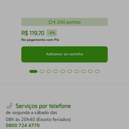
4.200
pontos
R$
119
,
70
R
-
5%
No pagamento com Pix
No 
Adicionar ao carrinho
Serviços por telefone
de segunda a sábado das
08h às 20h40 (Exceto feriados)
0800 724 4770