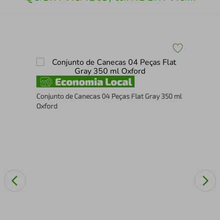
te
Jog
Conjunto de Canecas 04 Peças Flat Gray 350 ml
a
Ver
Oxford