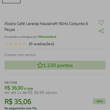
air fryer
4
º
iphone
5
º
Xícara Café Laranja Hauskraft 90ml Conjunto 6
Peças
Weconnect
Fornecido e entregue por
☆
☆
☆
☆
☆
(0 avaliações)
Compre com pontos:
1.230
pontos
R$
77
,
00
R$
36
,
90
à vista
em até
1
x de
R$
36
,
90
s/juros
R$
35
,
06
-
54%
No pagamento com Pix