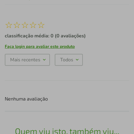
☆
☆
☆
☆
☆
classificação média: 0
(0 avaliações)
Faça login para avaliar este produto
Mais recentes
Todos
Nenhuma avaliação
Quem viu isto, também viu...