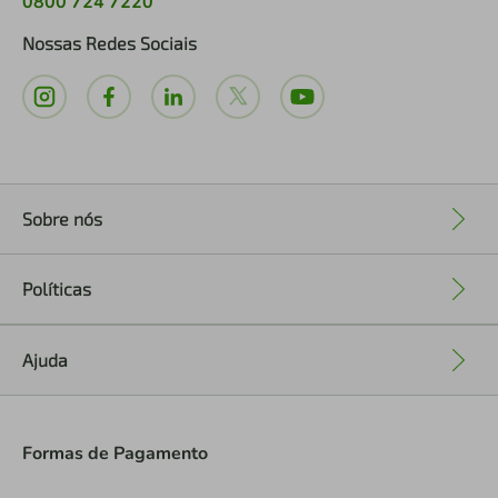
0800 724 7220
Nossas Redes Sociais
Sobre nós
+
Políticas
+
Ajuda
+
Formas de Pagamento