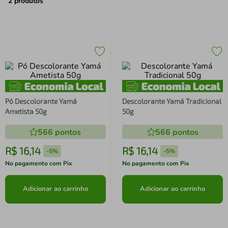
air fryer
4
º
2
produtos
iphone
5
º
Pó Descolorante Yamá
Descolorante Yamá Tradicional
Ametista 50g
50g
566
pontos
566
pontos
R$
16
,
14
R$
16
,
14
-
5%
-
5%
No pagamento com Pix
No pagamento com Pix
Adicionar ao carrinho
Adicionar ao carrinho