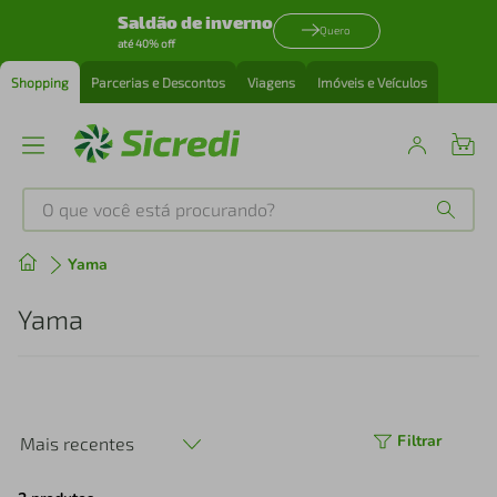
Saldão de inverno
Quero
até 40% off
Shopping
Parcerias e Descontos
Viagens
Imóveis e Veículos
O que você está procurando?
Produtos mais buscados
Yama
tenis
1
º
Yama
cafeteira
2
º
perfume
3
º
Filtrar
Mais recentes