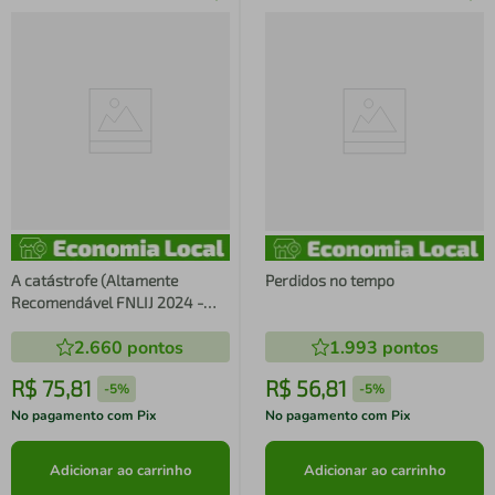
A catástrofe (Altamente
Perdidos no tempo
Recomendável FNLIJ 2024 -
Categoria Tradução Adaptação
2.660
pontos
1.993
pontos
Criança) - (Capa Dura)
R$
75
,
81
R$
56
,
81
-
5%
-
5%
No pagamento com Pix
No pagamento com Pix
Adicionar ao carrinho
Adicionar ao carrinho