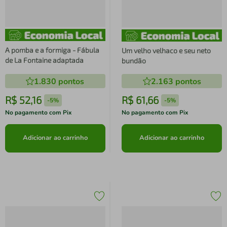
A pomba e a formiga - Fábula
Um velho velhaco e seu neto
de La Fontaine adaptada
bundão
1.830
pontos
2.163
pontos
R$
52
,
16
R$
61
,
66
-
5%
-
5%
No pagamento com Pix
No pagamento com Pix
Adicionar ao carrinho
Adicionar ao carrinho