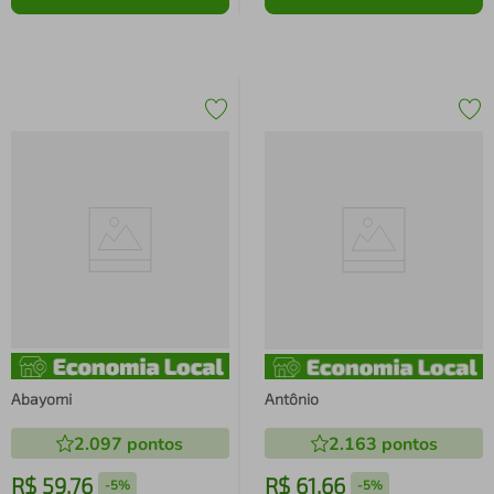
Abayomi
Antônio
2.097
pontos
2.163
pontos
R$
59
,
76
R$
61
,
66
-
5%
-
5%