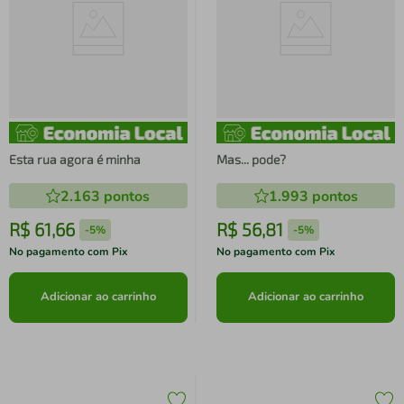
Esta rua agora é minha
Mas... pode?
2.163
pontos
1.993
pontos
R$
61
,
66
R$
56
,
81
-
5%
-
5%
No pagamento com Pix
No pagamento com Pix
Adicionar ao carrinho
Adicionar ao carrinho