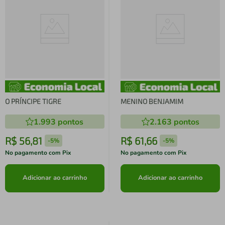
O PRÍNCIPE TIGRE
MENINO BENJAMIM
1.993
pontos
2.163
pontos
R$
56
,
81
R$
61
,
66
-
5%
-
5%
No pagamento com Pix
No pagamento com Pix
Adicionar ao carrinho
Adicionar ao carrinho