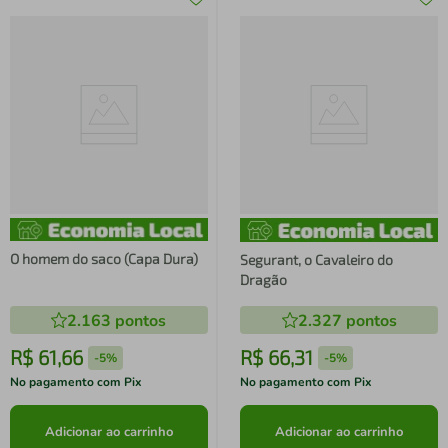
O homem do saco (Capa Dura)
Segurant, o Cavaleiro do
Dragão
2.163
pontos
2.327
pontos
R$
61
,
66
R$
66
,
31
-
5%
-
5%
No pagamento com Pix
No pagamento com Pix
Adicionar ao carrinho
Adicionar ao carrinho