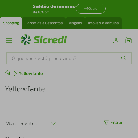
Saldão de inverno
Quero
até 40% off
Shopping
Parcerias e Descontos
Viagens
Imóveis e Veículos
O que você está procurando?
Produtos mais buscados
Yellowfante
tenis
1
º
Yellowfante
cafeteira
2
º
perfume
3
º
Filtrar
Mais recentes