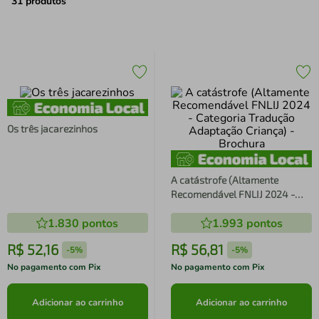
air fryer
4
º
31
produtos
iphone
5
º
Os três jacarezinhos
A catástrofe (Altamente
Recomendável FNLIJ 2024 -
Categoria Tradução Adaptação
1.830
pontos
1.993
pontos
Criança) - Brochura
R$
52
,
16
R$
56
,
81
-
5%
-
5%
No pagamento com Pix
No pagamento com Pix
Adicionar ao carrinho
Adicionar ao carrinho