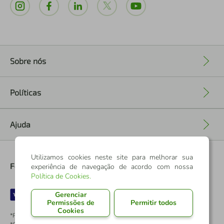
Sobre nós
+
Políticas
+
Ajuda
+
Utilizamos cookies neste site para melhorar sua
Formas de Pagamento
experiência de navegação de acordo com nossa
Política de Cookies
.
Gerenciar
Permissões de
Permitir todos
Cookies
*Pontos dos Cartões Sicredi