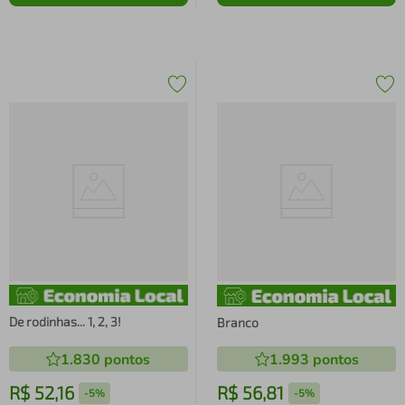
De rodinhas... 1, 2, 3!
Branco
1.830
pontos
1.993
pontos
R$
52
,
16
R$
56
,
81
-
5%
-
5%