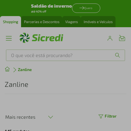
Saldão de inverno
Quero
até 40% off
Shopping
Parcerias e Descontos
Viagens
Imóveis e Veículos
O que você está procurando?
Produtos mais buscados
Zanline
tenis
1
º
Zanline
cafeteira
2
º
perfume
3
º
Filtrar
Mais recentes