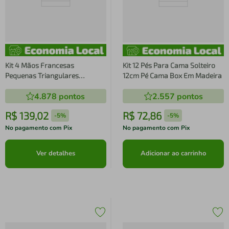
Kit 4 Mãos Francesas
Kit 12 Pés Para Cama Solteiro
Pequenas Triangulares
12cm Pé Cama Box Em Madeira
Suportes Aramados Estilo
4.878
pontos
2.557
pontos
Industrial
R$
139
,
02
R$
72
,
86
-
5%
-
5%
No pagamento com Pix
No pagamento com Pix
Ver detalhes
Adicionar ao carrinho