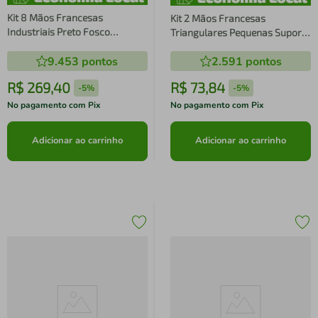
Kit 8 Mãos Francesas
Kit 2 Mãos Francesas
Industriais Preto Fosco
Triangulares Pequenas Suporte
Suporte Aramado Prateleira
Aramado Industrial Preto
9.453
pontos
2.591
pontos
Bancada
Fosco
R$
269
,
40
R$
73
,
84
-
5%
-
5%
No pagamento com Pix
No pagamento com Pix
Adicionar ao carrinho
Adicionar ao carrinho