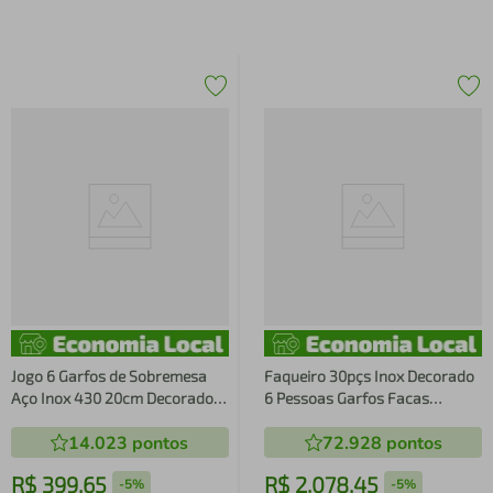
Jogo 6 Garfos de Sobremesa
Faqueiro 30pçs Inox Decorado
Aço Inox 430 20cm Decorados
6 Pessoas Garfos Facas
Bolo Fruta Talheres Mesa
Colheres Talheres Mesa Posta
14.023
pontos
72.928
pontos
Posta
R$
399
,
65
R$
2
.
078
,
45
-
5%
-
5%