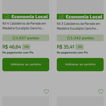
Kit 4 Cabideiros de Parede em
Kit 3 Cabideiros de Parede em
Madeira Eucalipto Gancho
Madeira Eucalipto Gancho
Decorativo Premium
Decorativo Premium
1.637
pontos
1.242
pontos
R$
46
,
64
R$
35
,
41
-
5%
-
5%
No pagamento com Pix
No pagamento com Pix
Adicionar ao carrinho
Adicionar ao carrinho