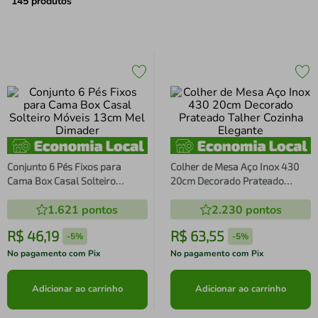
air fryer
4
º
145
produtos
iphone
5
º
Conjunto 6 Pés Fixos para
Colher de Mesa Aço Inox 430
Cama Box Casal Solteiro
20cm Decorado Prateado
Móveis 13cm Mel Dimader
Talher Cozinha Elegante
1.621
pontos
2.230
pontos
R$
46
,
19
R$
63
,
55
-
5%
-
5%
No pagamento com Pix
No pagamento com Pix
Adicionar ao carrinho
Adicionar ao carrinho