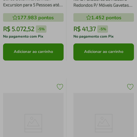
Excursion para 5 Pessoas até
Redondos P/ Móveis Gavetas
600Kg 368x170x46cm com
Armários Modelo Bola
177.983
pontos
1.452
pontos
Remos Alumínio Cinza
R$
5
.
072
,
52
R$
41
,
37
-
5%
-
5%
No pagamento com Pix
No pagamento com Pix
Adicionar ao carrinho
Adicionar ao carrinho