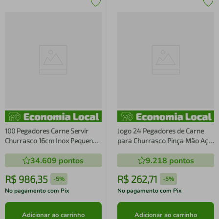
100 Pegadores Carne Servir
Jogo 24 Pegadores de Carne
Churrasco 16cm Inox Pequeno
para Churrasco Pinça Mão Aço
Buffet Eventos Restaurantes
Inox Pequeno 16cm Servir
34.609
pontos
9.218
pontos
Restaurante Buffet
R$
986
,
35
R$
262
,
71
-
5%
-
5%
No pagamento com Pix
No pagamento com Pix
Adicionar ao carrinho
Adicionar ao carrinho