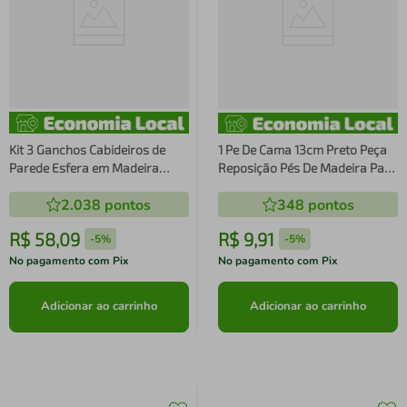
Kit 3 Ganchos Cabideiros de
1 Pe De Cama 13cm Preto Peça
Parede Esfera em Madeira
Reposição Pés De Madeira Para
Maciça Pinus Cor Natural
Camas Box Solteiro ou Casal
2.038
pontos
348
pontos
Pés Para Móveis
R$
58
,
09
R$
9
,
91
-
5%
-
5%
No pagamento com Pix
No pagamento com Pix
Adicionar ao carrinho
Adicionar ao carrinho