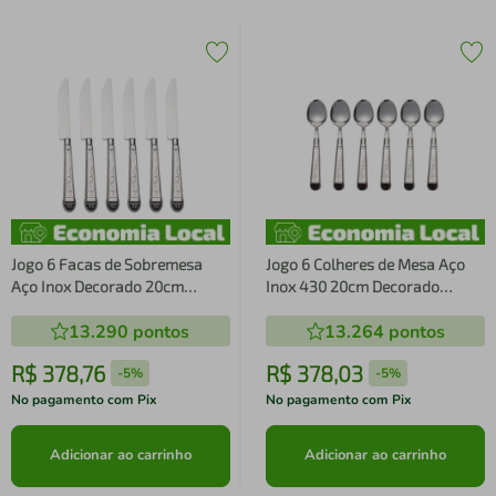
Jogo 6 Facas de Sobremesa
Jogo 6 Colheres de Mesa Aço
Aço Inox Decorado 20cm
Inox 430 20cm Decorado
Prateado Cozinha Mesa Posta
Prateado Talheres Cozinha
13.290
pontos
13.264
pontos
Mesa Posta
R$
378
,
76
R$
378
,
03
-
5%
-
5%
No pagamento com Pix
No pagamento com Pix
Adicionar ao carrinho
Adicionar ao carrinho