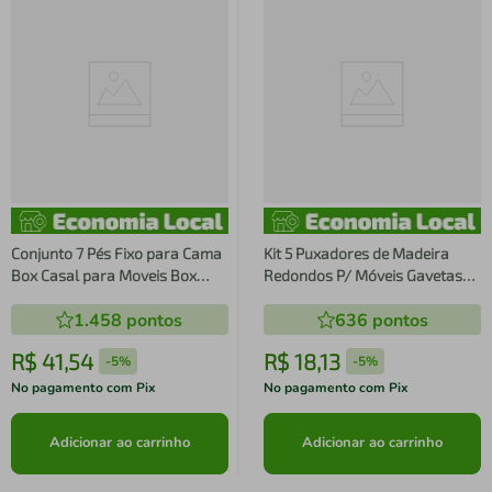
Conjunto 7 Pés Fixo para Cama
Kit 5 Puxadores de Madeira
Box Casal para Moveis Box
Redondos P/ Móveis Gavetas
Solteiro 13cm Dimader Mel
Armários Modelo Peão
1.458
pontos
636
pontos
R$
41
,
54
R$
18
,
13
-
5%
-
5%
No pagamento com Pix
No pagamento com Pix
Adicionar ao carrinho
Adicionar ao carrinho