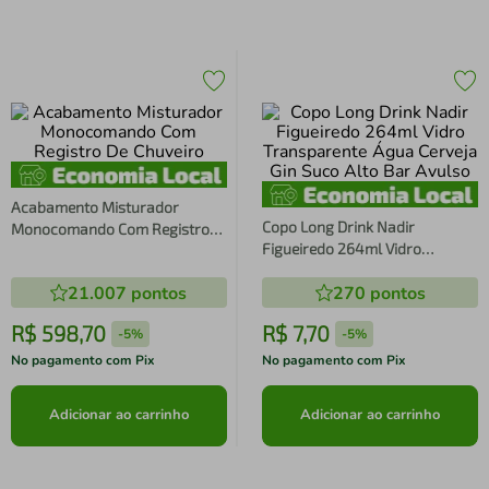
Acabamento Misturador
Copo Long Drink Nadir
Monocomando Com Registro
Figueiredo 264ml Vidro
De Chuveiro
Transparente Água Cerveja Gin
21.007
pontos
270
pontos
Suco Alto Bar Avulso
R$
598
,
70
R$
7
,
70
-
5%
-
5%
No pagamento com Pix
No pagamento com Pix
Adicionar ao carrinho
Adicionar ao carrinho