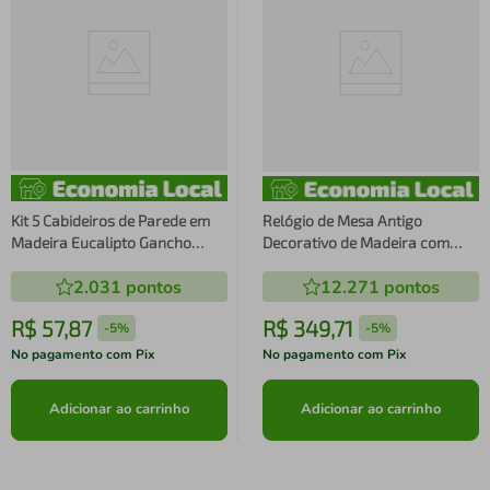
Kit 5 Cabideiros de Parede em
Relógio de Mesa Antigo
Madeira Eucalipto Gancho
Decorativo de Madeira com
Decorativo Premium
Números Romanos
2.031
pontos
12.271
pontos
R$
57
,
87
R$
349
,
71
-
5%
-
5%
No pagamento com Pix
No pagamento com Pix
Adicionar ao carrinho
Adicionar ao carrinho