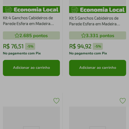
Kit 4 Ganchos Cabideiros de
Kit 5 Ganchos Cabideiros de
Parede Esfera em Madeira
Parede Esfera em Madeira
Maciça Pinus Cor Natural
Maciça Pinus Cor Natural
2.685
pontos
3.331
pontos
R$
76
,
51
R$
94
,
92
-
5%
-
5%
No pagamento com Pix
No pagamento com Pix
Adicionar ao carrinho
Adicionar ao carrinho