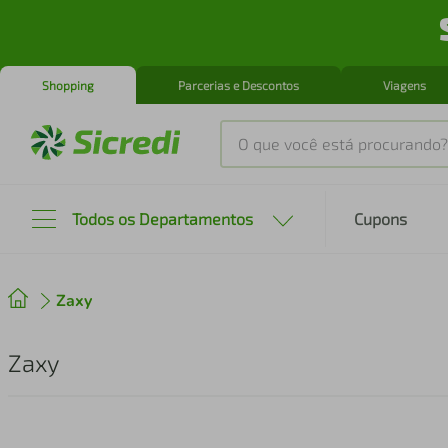
Shopping
Parcerias e Descontos
Viagens
O que você está procurando?
Produtos mais buscados
Todos os Departamentos
Cupons
tenis
1
º
Zaxy
cafeteira
2
º
perfume
3
º
Zaxy
air fryer
4
º