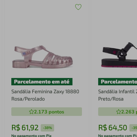
Sandália Feminina Zaxy 18880
Sandália Infantil
Rosa/Perolado
Preto/Rosa
2.173
pontos
2.263
R$
61
,
92
R$
64
,
50
-
38%
-
3
No pagamento com Pix
No pagamento com Pi