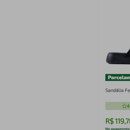
Sandália Fe
4
R$
119
,
7
No pagamento