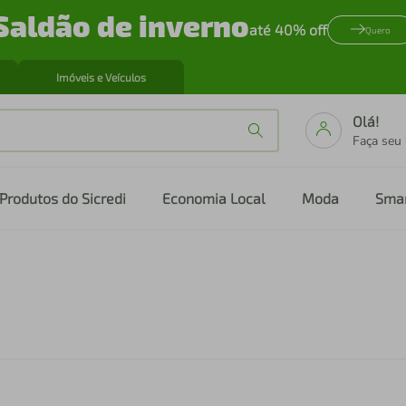
Saldão de inverno
até 40% off
Quero
Imóveis e Veículos
Olá!
Faça seu
Produtos do Sicredi
Economia Local
Moda
Sma