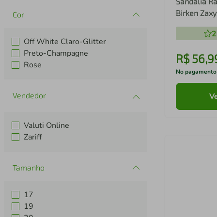
Sandália Ra
Birken Zax
Cor
2
Off White Claro-Glitter
Preto-Champagne
R$
56
,
9
Rose
No pagamento
Ve
Valuti Online
Zariff
Tamanho
17
19