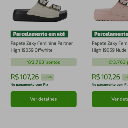
Papete Zaxy Feminina Partner
Papete Zaxy Femi
High 19059 Offwhite
High 19059 Nude 
3.763
pontos
3.763
R$
107
,
26
R$
107
,
26
-
35%
-
No pagamento com Pix
No pagamento com Pi
Ver detalhes
Ver det