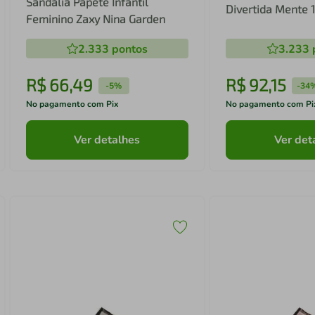
Sandália Papete Infantil
Divertida Mente 
Feminino Zaxy Nina Garden
2.333
pontos
3.233
R$
66
,
49
R$
92
,
15
-
5%
-
34
No pagamento com Pix
No pagamento com Pi
Ver detalhes
Ver det