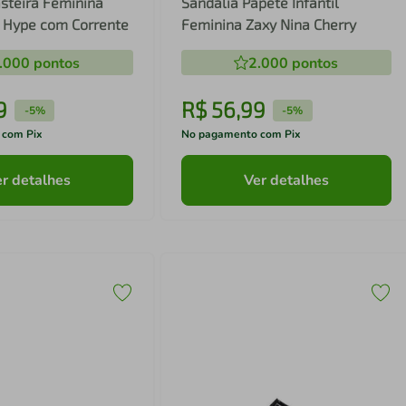
steira Feminina
Sandália Papete Infantil
y Hype com Corrente
Feminina Zaxy Nina Cherry
.000
pontos
2.000
pontos
9
R$
56
,
99
-
5%
-
5%
 com Pix
No pagamento com Pix
r detalhes
Ver detalhes