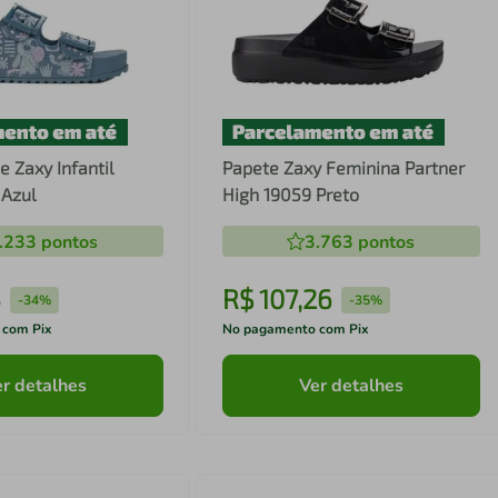
e Zaxy Infantil
Papete Zaxy Feminina Partner
 Azul
High 19059 Preto
.233
pontos
3.763
pontos
5
R$
107
,
26
-
34%
-
35%
 com Pix
No pagamento com Pix
r detalhes
Ver detalhes