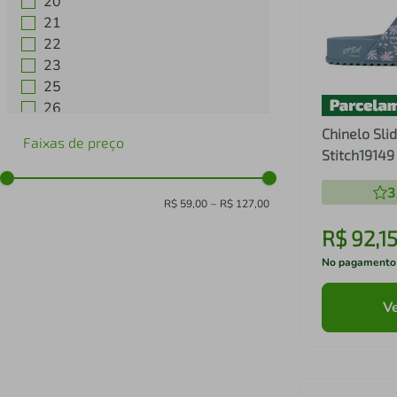
20
21
22
23
25
26
28
Chinelo Slid
Faixas de preço
29
Stitch19149
Ver mais 9
3
R$ 59,00
–
R$ 127,00
R$
92
,
1
No pagamento
Ve