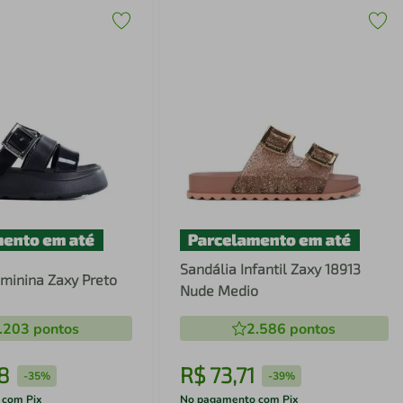
Sandália Infantil Zaxy 18913
minina Zaxy Preto
Nude Medio
.203
pontos
2.586
pontos
8
R$
73
,
71
-
35%
-
39%
 com Pix
No pagamento com Pix