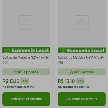
Colher de Madeira N214474-6-
Colher de Madeira N214475-9-
Ztg
Ztg
460
pontos
460
pontos
R$
13
,
10
R$
13
,
10
-
29%
-
29%
No pagamento com Pix
No pagamento com Pix
Adicionar ao carrinho
Adicionar ao carrinho