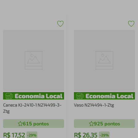
Caneca KJ-2410-1 N214499-3-
Vaso N214494-1-Ztg
Ztg
615
pontos
925
pontos
R$
17
,
52
R$
26
,
35
-
29%
-
29%