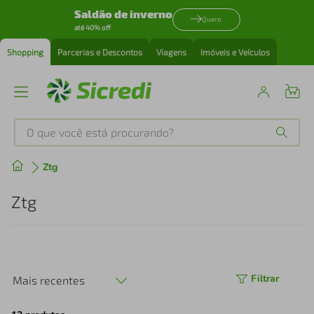
Saldão de inverno
Quero
até 40% off
Shopping
Parcerias e Descontos
Viagens
Imóveis e Veículos
O que você está procurando?
Produtos mais buscados
Ztg
tenis
1
º
Ztg
cafeteira
2
º
perfume
3
º
Filtrar
Mais recentes