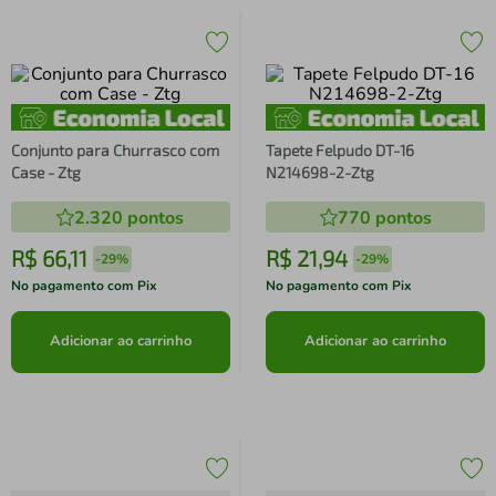
Conjunto para Churrasco com
Tapete Felpudo DT-16
Case - Ztg
N214698-2-Ztg
2.320
pontos
770
pontos
R$
66
,
11
R$
21
,
94
-
29%
-
29%
No pagamento com Pix
No pagamento com Pix
Adicionar ao carrinho
Adicionar ao carrinho