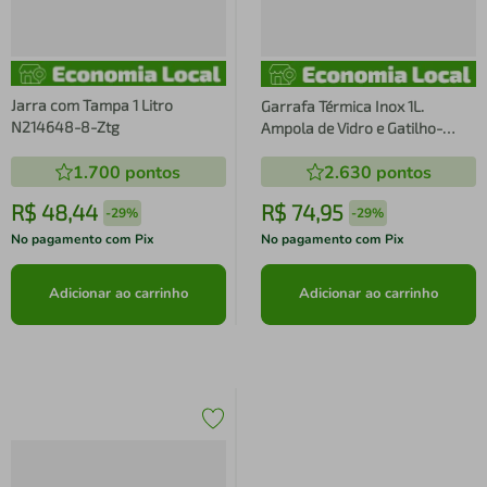
Jarra com Tampa 1 Litro
Garrafa Térmica Inox 1L.
N214648-8-Ztg
Ampola de Vidro e Gatilho-
Daydays
1.700
pontos
2.630
pontos
R$
48
,
44
R$
74
,
95
-
29%
-
29%
No pagamento com Pix
No pagamento com Pix
Adicionar ao carrinho
Adicionar ao carrinho