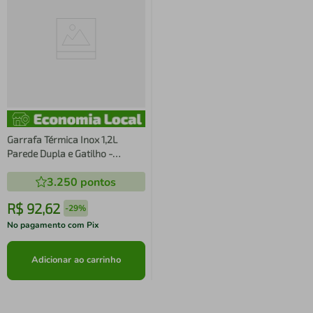
Garrafa Térmica Inox 1,2L
Parede Dupla e Gatilho -
Daydays
3.250
pontos
R$
92
,
62
-
29%
No pagamento com Pix
Adicionar ao carrinho