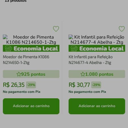
air fryer
4
º
13
produtos
iphone
5
º
Moedor de Pimenta K1086
Kit Infantil para Refeição
N214650-1-Ztg
N214677-4 Abelha - Ztg
925
pontos
1.080
pontos
R$
26
,
35
R$
30
,
77
-
29%
-
29%
No pagamento com Pix
No pagamento com Pix
Adicionar ao carrinho
Adicionar ao carrinho