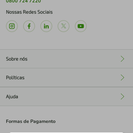
0800 724 7220
Nossas Redes Sociais
Sobre nós
+
Políticas
+
Ajuda
+
Formas de Pagamento