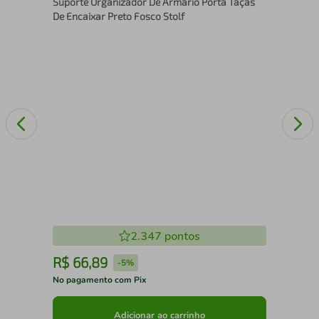
Suporte Organizador De Armário Porta Taças
Xar
De Encaixar Preto Fosco Stolf
2.347
pontos
R$
66
,
89
R
-
5%
No pagamento com Pix
No 
Adicionar ao carrinho