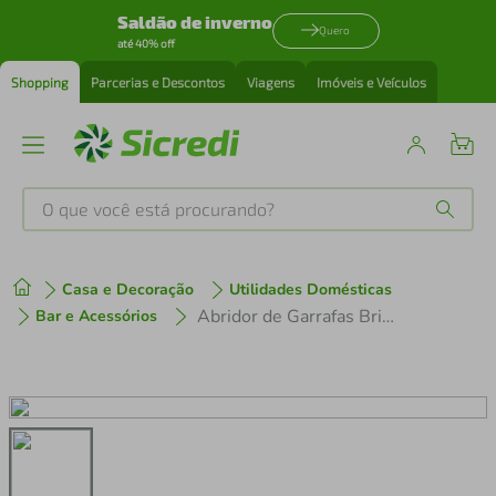
Saldão de inverno
Quero
até 40% off
Shopping
Parcerias e Descontos
Viagens
Imóveis e Veículos
O que você está procurando?
Produtos mais buscados
Casa e Decoração
Utilidades Domésticas
tenis
1
º
Abridor de Garrafas Brinox Verona 2310/321 em Aço Inox
Bar e Acessórios
cafeteira
2
º
perfume
3
º