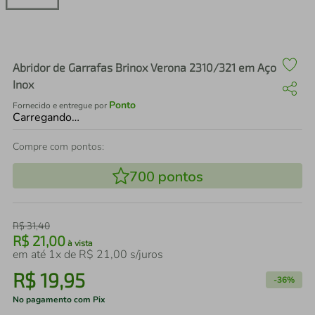
air fryer
4
º
iphone
5
º
Abridor de Garrafas Brinox Verona 2310/321 em Aço
Inox
Ponto
Fornecido e entregue por
Carregando…
Compre com pontos:
700
pontos
R$
31
,
40
R$
21
,
00
à vista
em até
1
x de
R$
21
,
00
s/juros
R$
19
,
95
-
36%
No pagamento com Pix