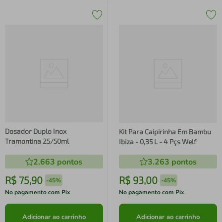
Dosador Duplo Inox
Kit Para Caipirinha Em Bambu
Tramontina 25/50ml
Ibiza - 0,35 L - 4 Pçs Welf
2.663
pontos
3.263
pontos
R$
75
,
90
R$
93
,
00
-
45%
-
45%
No pagamento com Pix
No pagamento com Pix
Adicionar ao carrinho
Adicionar ao carrinho