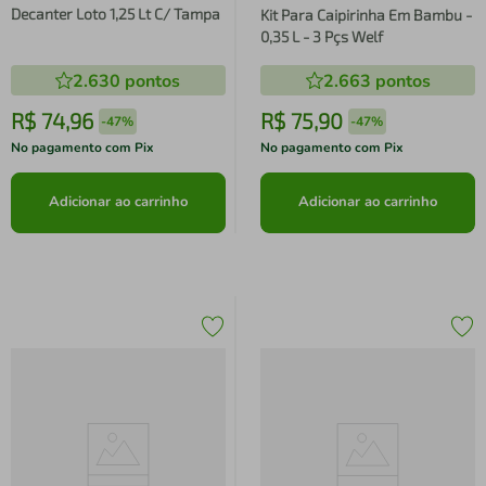
Decanter Loto 1,25 Lt C/ Tampa
Kit Para Caipirinha Em Bambu -
0,35 L - 3 Pçs Welf
2.630
pontos
2.663
pontos
R$
74
,
96
R$
75
,
90
-
47%
-
47%
No pagamento com Pix
No pagamento com Pix
Adicionar ao carrinho
Adicionar ao carrinho