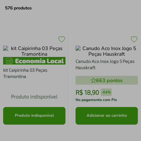
air fryer
4
º
576
produtos
iphone
5
º
Canudo Aco Inox Jogo 5 Peças
Hauskraft
kit Caipirinha 03 Peças
Tramontina
663
pontos
R$
18
,
90
-
64%
Produto indisponível
No pagamento com Pix
Produto indisponível
Adicionar ao carrinho