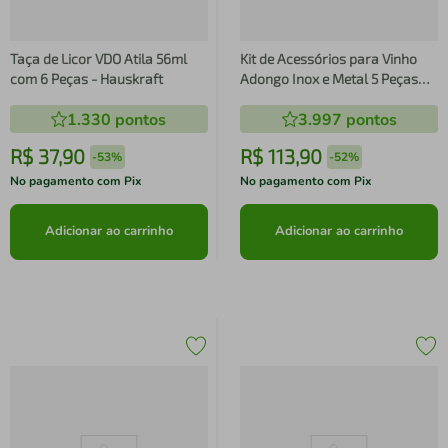
Taça de Licor VDO Atila 56ml
Kit de Acessórios para Vinho
com 6 Peças - Hauskraft
Adongo Inox e Metal 5 Peças
em Caixa com Fecho
1.330
pontos
3.997
pontos
R$
37
,
90
R$
113
,
90
-
53%
-
52%
No pagamento com Pix
No pagamento com Pix
Adicionar ao carrinho
Adicionar ao carrinho