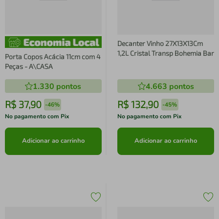
Decanter Vinho 27X13X13Cm
1,2L Cristal Transp Bohemia Bar
Porta Copos Acácia 11cm com 4
Peças - A\CASA
1.330
pontos
4.663
pontos
R$
37
,
90
R$
132
,
90
-
46%
-
45%
No pagamento com Pix
No pagamento com Pix
Adicionar ao carrinho
Adicionar ao carrinho