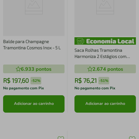
Balde para Champagne
Tramontina Cosmos Inox - 5 L
Saca Rolhas Tramontina
Harmoniza 2 Estágios com
Abridor Vermelho
6.933
pontos
2.674
pontos
R$
197
,
60
R$
76
,
21
-
52%
-
51%
No pagamento com Pix
No pagamento com Pix
Adicionar ao carrinho
Adicionar ao carrinho