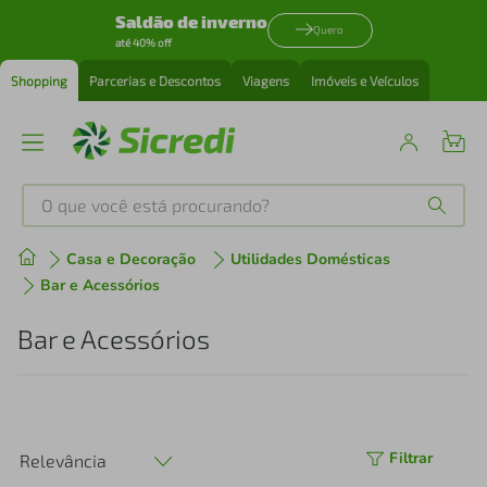
Saldão de inverno
Quero
até 40% off
Shopping
Parcerias e Descontos
Viagens
Imóveis e Veículos
O que você está procurando?
Produtos mais buscados
Casa e Decoração
Utilidades Domésticas
Bar e Acessórios
tenis
1
º
Bar e Acessórios
cafeteira
2
º
perfume
3
º
Filtrar
Relevância