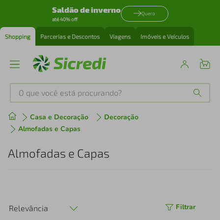
Saldão de inverno
Quero
até 40% off
Shopping
Parcerias e Descontos
Viagens
Imóveis e Veículos
O que você está procurando?
Produtos mais buscados
Casa e Decoração
Decoração
Almofadas e Capas
tenis
1
º
Almofadas e Capas
cafeteira
2
º
perfume
3
º
Filtrar
Relevância