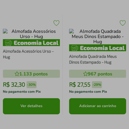
Almofada Acessórios Urso -
Almofada Quadrada Meus
Hug
Dinos Estampado - Hug
1.133
pontos
967
pontos
R$
32
,
30
R$
27
,
55
-
30%
-
29%
No pagamento com Pix
No pagamento com Pix
Ver detalhes
Adicionar ao carrinho