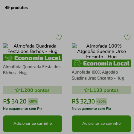
air fryer
4
º
49
produtos
iphone
5
º
Almofada Quadrada Festa dos
Almofada 100% Algodão
Bichos - Hug
Suedine Urso Encanto - Hug
1.200
pontos
1.133
pontos
R$
34
,
20
R$
32
,
30
-
30%
-
30%
No pagamento com Pix
No pagamento com Pix
Adicionar ao carrinho
Adicionar ao carrinho