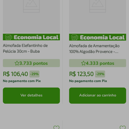
Almofada Elefantinho de
Almofada de Amamentação
Pelúcia 30cm - Buba
100% Algodão Provence -
Batistela
3.733
pontos
4.333
pontos
R$
106
,
40
R$
123
,
50
-
29%
-
29%
No pagamento com Pix
No pagamento com Pix
Ver detalhes
Adicionar ao carrinho