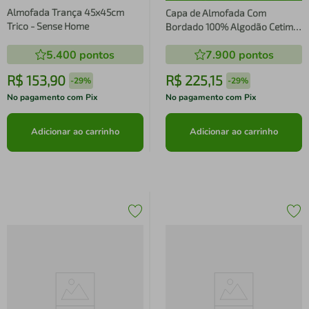
Almofada Trança 45x45cm
Capa de Almofada Com
Trico - Sense Home
Bordado 100% Algodão Cetim
300 Fios Mary Rose - Sultan
5.400
pontos
7.900
pontos
R$
153
,
90
R$
225
,
15
-
29%
-
29%
No pagamento com Pix
No pagamento com Pix
Adicionar ao carrinho
Adicionar ao carrinho