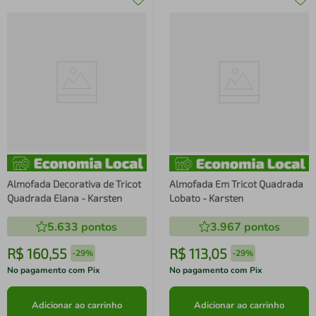
Almofada Decorativa de Tricot
Almofada Em Tricot Quadrada
Quadrada Elana - Karsten
Lobato - Karsten
5.633
pontos
3.967
pontos
R$
160
,
55
R$
113
,
05
-
29%
-
29%
No pagamento com Pix
No pagamento com Pix
Adicionar ao carrinho
Adicionar ao carrinho