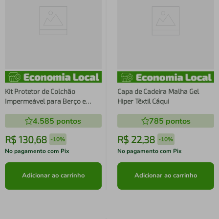
Kit Protetor de Colchão
Capa de Cadeira Malha Gel
Impermeável para Berço e
Hiper Têxtil Cáqui
Travesseiro Fibrasca Favinhos
4.585
pontos
785
pontos
de Mel
R$
130
,
68
R$
22
,
38
-
10%
-
10%
No pagamento com Pix
No pagamento com Pix
Adicionar ao carrinho
Adicionar ao carrinho