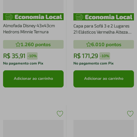
Almofada Disney 43x43cm
Capa para Sofá 3 e 2 Lugares
Hedrons Minnie Ternura
21 Elásticos Vermelha Alteza
Light - Izaltex
1.260
pontos
6.010
pontos
R$
35
,
91
R$
171
,
29
-
10%
-
10%
No pagamento com Pix
No pagamento com Pix
Adicionar ao carrinho
Adicionar ao carrinho