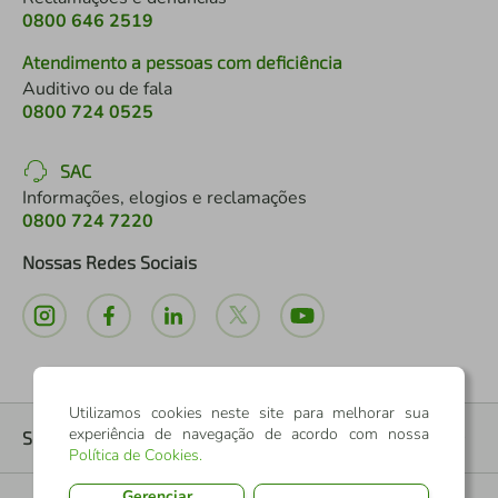
0800 646 2519
Atendimento a pessoas com deficiência
Auditivo ou de fala
0800 724 0525
SAC
Informações, elogios e reclamações
0800 724 7220
Nossas Redes Sociais
Utilizamos cookies neste site para melhorar sua
experiência de navegação de acordo com nossa
Sobre nós
+
Política de Cookies
.
Gerenciar