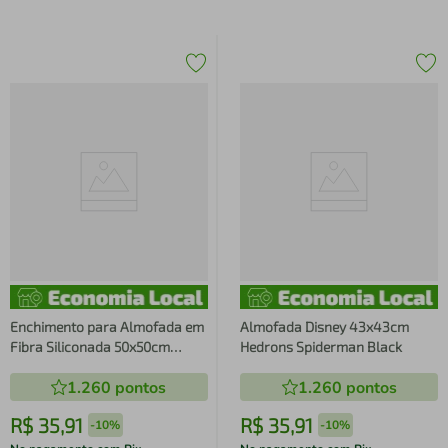
Enchimento para Almofada em
Almofada Disney 43x43cm
Fibra Siliconada 50x50cm
Hedrons Spiderman Black
350gr
1.260
pontos
1.260
pontos
R$
35
,
91
R$
35
,
91
-
10%
-
10%