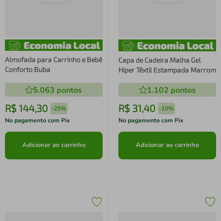
Almofada para Carrinho e Bebê
Capa de Cadeira Malha Gel
Conforto Buba
Hiper Têxtil Estampada Marrom
5.063
pontos
1.102
pontos
R$
144
,
30
R$
31
,
40
-
25%
-
10%
No pagamento com Pix
No pagamento com Pix
Adicionar ao carrinho
Adicionar ao carrinho