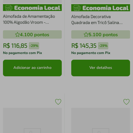
Almofada de Amamentação
Almofada Decorativa
100% Algodão Vroom -
Quadrada em Tricô Salina
Batistela
45cm - Karsten
4.100
pontos
5.100
pontos
R$
116
,
85
R$
145
,
35
-
29%
-
29%
No pagamento com Pix
No pagamento com Pix
Adicionar ao carrinho
Ver detalhes