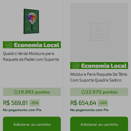
Quadro Verde Moldura para
Raquete de Padel com Suporte
Moldura Para Raquete De Tênis
Com Suporte Quadra Saibro
19.993
pontos
22.970
pontos
R$
569
,
81
R$
654
,
64
-
25%
-
18%
No pagamento com Pix
No pagamento com Pix
Adicionar ao carrinho
Adicionar ao carrinho