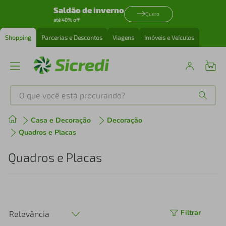
Saldão de inverno
Quero
até 40% off
Shopping
Parcerias e Descontos
Viagens
Imóveis e Veículos
O que você está procurando?
Produtos mais buscados
Casa e Decoração
Decoração
Quadros e Placas
tenis
1
º
Quadros e Placas
cafeteira
2
º
perfume
3
º
Filtrar
Relevância