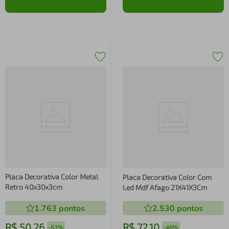
Placa Decorativa Color Metal
Placa Decorativa Color Com
Retro 40x30x3cm
Led Mdf Afago 21X41X3Cm
1.763
pontos
2.530
pontos
R$
50
,
26
R$
72
,
10
-
53%
-
48%