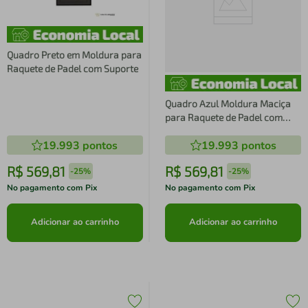
Quadro Preto em Moldura para
Raquete de Padel com Suporte
Quadro Azul Moldura Maciça
para Raquete de Padel com
Suporte
19.993
pontos
19.993
pontos
R$
569
,
81
R$
569
,
81
-
25%
-
25%
No pagamento com Pix
No pagamento com Pix
Adicionar ao carrinho
Adicionar ao carrinho