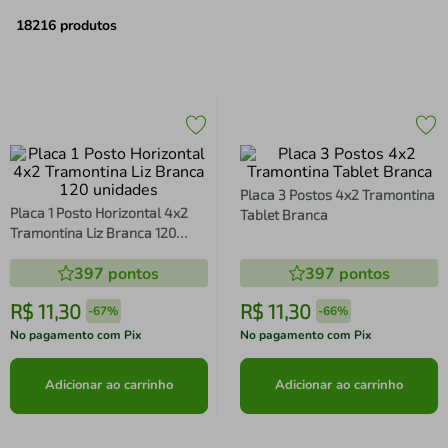
air fryer
4
º
18216
produtos
iphone
5
º
Placa 3 Postos 4x2 Tramontina
Placa 1 Posto Horizontal 4x2
Tablet Branca
Tramontina Liz Branca 120
unidades
397
pontos
397
pontos
R$
11
,
30
R$
11
,
30
-
67%
-
66%
No pagamento com Pix
No pagamento com Pix
Adicionar ao carrinho
Adicionar ao carrinho