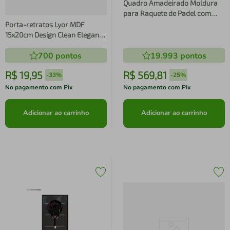
Quadro Amadeirado Moldura
para Raquete de Padel com
Suporte
Porta-retratos Lyor MDF
15x20cm Design Clean Elegante
e Resistente
700
pontos
19.993
pontos
R$
19
,
95
R$
569
,
81
-
33%
-
25%
No pagamento com Pix
No pagamento com Pix
Adicionar ao carrinho
Adicionar ao carrinho