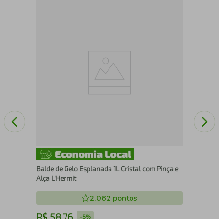
com
Sac
Balde de Gelo Esplanada 1L Cristal com Pinça e
Alça L'Hermit
2.062
pontos
R$
58
,
76
R
-
5%