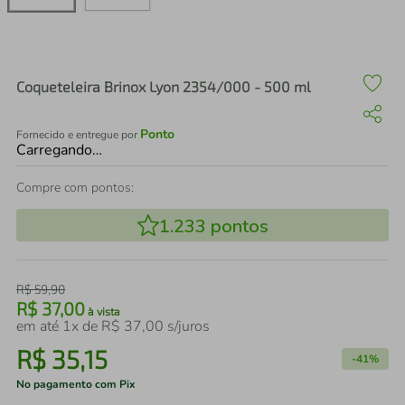
air fryer
4
º
iphone
5
º
Coqueteleira Brinox Lyon 2354/000 - 500 ml
Ponto
Fornecido e entregue por
Carregando…
Compre com pontos:
1.233
pontos
R$
59
,
90
R$
37
,
00
à vista
em até
1
x de
R$
37
,
00
s/juros
R$
35
,
15
-
41%
No pagamento com Pix