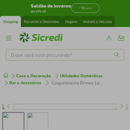
Saldão de inverno
Quero
até 40% off
Shopping
Parcerias e Descontos
Viagens
Imóveis e Veículos
O que você está procurando?
Produtos mais buscados
Casa e Decoração
Utilidades Domésticas
tenis
1
º
Coqueteleira Brinox Lyon 2354/000 - 500 ml
Bar e Acessórios
cafeteira
2
º
perfume
3
º