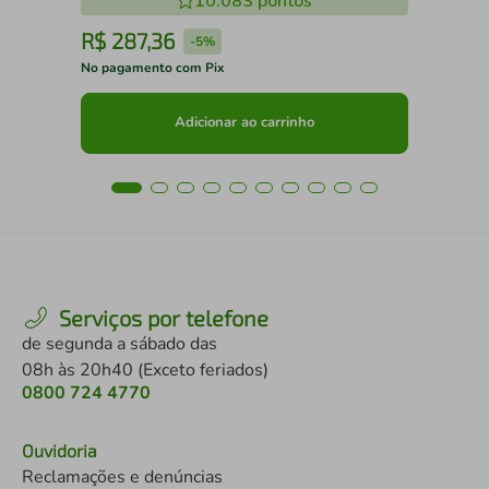
10.083
pontos
R$
287
,
36
R
-
5%
No pagamento com Pix
No 
Adicionar ao carrinho
Serviços por telefone
de segunda a sábado das
08h às 20h40 (Exceto feriados)
0800 724 4770
Ouvidoria
Reclamações e denúncias