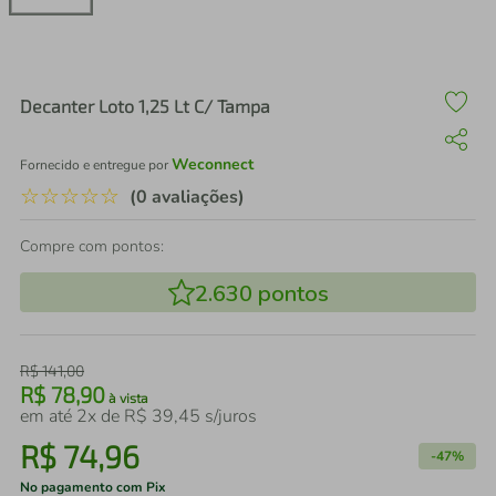
air fryer
4
º
iphone
5
º
Decanter Loto 1,25 Lt C/ Tampa
Weconnect
Fornecido e entregue por
☆
☆
☆
☆
☆
(0 avaliações)
Compre com pontos:
2.630
pontos
R$
141
,
00
R$
78
,
90
à vista
em até
2
x de
R$
39
,
45
s/juros
R$
74
,
96
-
47%
No pagamento com Pix