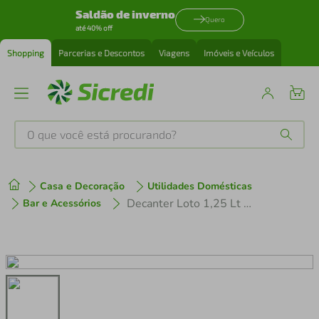
Saldão de inverno
Quero
até 40% off
Shopping
Parcerias e Descontos
Viagens
Imóveis e Veículos
O que você está procurando?
Produtos mais buscados
Casa e Decoração
Utilidades Domésticas
tenis
1
º
Decanter Loto 1,25 Lt C/ Tampa
Bar e Acessórios
cafeteira
2
º
perfume
3
º