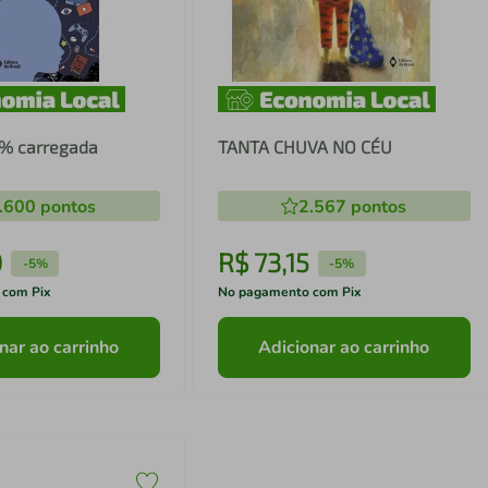
0% carregada
TANTA CHUVA NO CÉU
.600
pontos
2.567
pontos
0
R$
73
,
15
-
5%
-
5%
 com Pix
No pagamento com Pix
nar ao carrinho
Adicionar ao carrinho