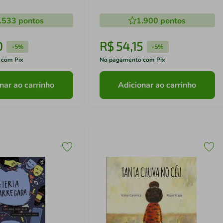
.533
pontos
1.900
pontos
0
R$
54
,
15
-
5%
-
5%
 com Pix
No pagamento com Pix
nar ao carrinho
Adicionar ao carrinho