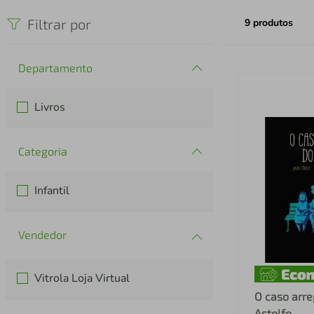
iphone
5
º
Filtrar por
9
produtos
Departamento
Livros
Categoria
Infantil
Vitrola Loja Virtual
O caso arre
Astolfo