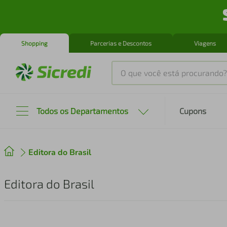
Shopping
Parcerias e Descontos
Viagens
O que você está procurando?
Produtos mais buscados
Todos os Departamentos
Cupons
tenis
1
º
Editora do Brasil
cafeteira
2
º
perfume
3
º
Editora do Brasil
air fryer
4
º