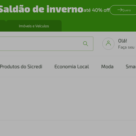
Saldão de inverno
até 40% off
Quero
Imóveis e Veículos
Olá!
Faça seu
Produtos do Sicredi
Economia Local
Moda
Sma