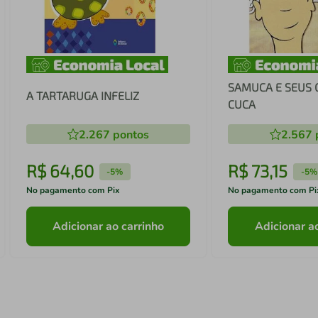
SAMUCA E SEUS 
A TARTARUGA INFELIZ
CUCA
2.267
pontos
2.567
R$
64
,
60
R$
73
,
15
-
5%
-
5%
No pagamento com Pix
No pagamento com Pi
Adicionar ao carrinho
Adicionar a