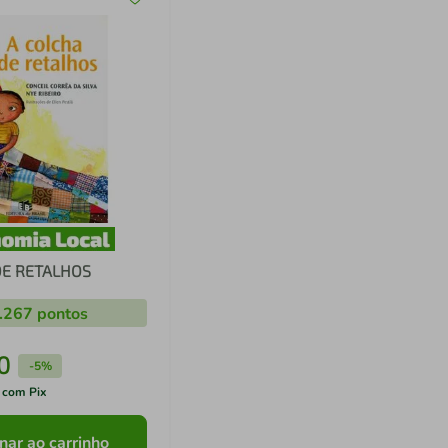
DE RETALHOS
.267
pontos
0
-
5%
 com Pix
nar ao carrinho