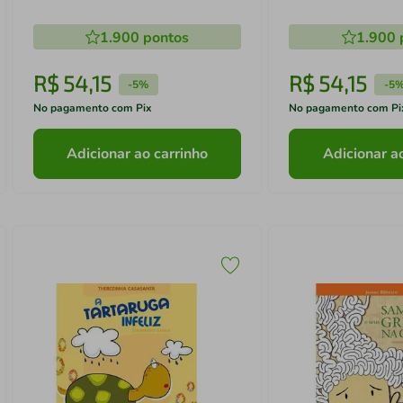
1.900
pontos
1.900
R$
54
,
15
R$
54
,
15
-
5%
-
5
No pagamento com Pix
No pagamento com Pi
Adicionar ao carrinho
Adicionar a