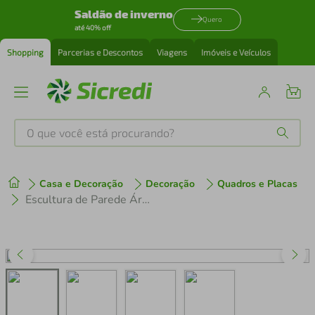
Saldão de inverno
Quero
até 40% off
Shopping
Parcerias e Descontos
Viagens
Imóveis e Veículos
O que você está procurando?
Produtos mais buscados
Casa e Decoração
Decoração
Quadros e Placas
tenis
1
º
Escultura de Parede Árvore da Vida Horizontal 120x180 Preta
cafeteira
2
º
perfume
3
º