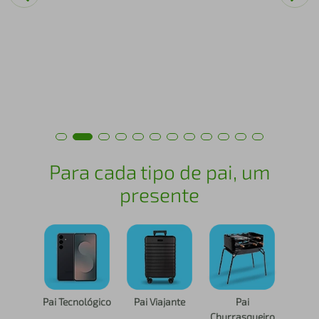
air fryer
4
º
iphone
5
º
Para cada tipo de pai, um
presente
Pai Tecnológico
Pai Viajante
Pai
Churrasqueiro