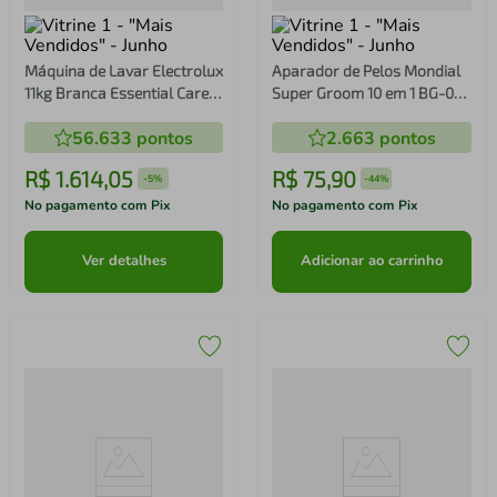
Máquina de Lavar Electrolux
Aparador de Pelos Mondial
11kg Branca Essential Care
Super Groom 10 em 1 BG-03
com Easy Clean e Filtro
Sem Fio Preto/Azul - Bivolt
56.633
pontos
2.663
pontos
Fiapos (LES11)
R$
1
.
614
,
05
R$
75
,
90
-
5%
-
44%
No pagamento com Pix
No pagamento com Pix
Ver detalhes
Adicionar ao carrinho