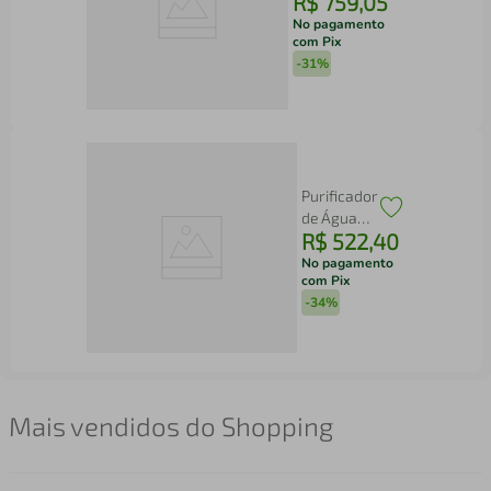
R$
759
,
05
Moto g06
4G Tela 6,9”
No pagamento
com Pix
256GB
-
31%
Câmera
50MP Bege
Purificador
de Água
R$
522
,
40
Philco
Dupla
No pagamento
com Pix
Filtragem
-
34%
70W
PPU11C
Mais vendidos do Shopping