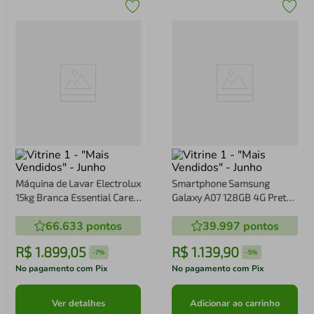
Máquina de Lavar Electrolux
Smartphone Samsung
15kg Branca Essential Care
Galaxy A07 128GB 4G Preto
com Cesto Inox e Jet&Clean
SM-A075M
66.633
pontos
39.997
pontos
(LED15)
R$
1
.
899
,
05
R$
1
.
139
,
90
-
7%
-
5%
No pagamento com Pix
No pagamento com Pix
Ver detalhes
Adicionar ao carrinho