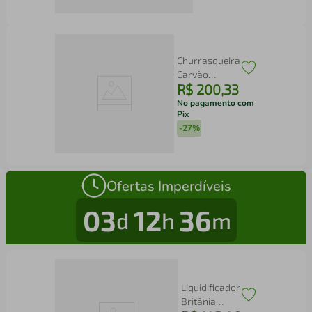
Cyclonic
Power
Cinza
(STK16)
Churrasqueira
Carvão
R$
200
,
33
Califórnia
Com Rodinha
No pagamento com
Pix
Portátil Mor
-
27%
Ofertas Imperdíveis
03
12
36
d
h
m
Liquidificador
Britânia