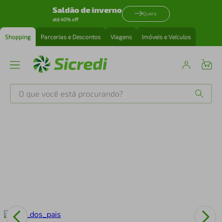
Saldão de inverno
Quero
até 40% off
Shopping
Parcerias e Descontos
Viagens
Imóveis e Veículos
O que você está procurando?
Produtos mais buscados
tenis
1
º
cafeteira
2
º
perfume
3
º