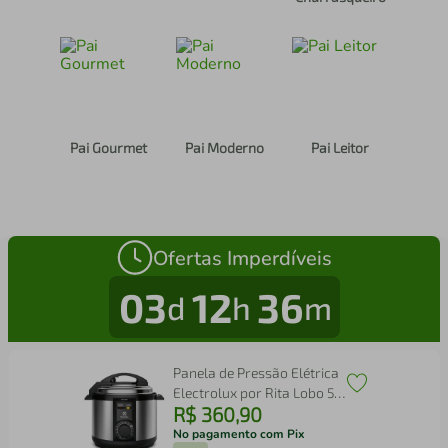
Pai Gourmet
Pai Moderno
Pai Leitor
Ofertas Imperdíveis
03
12
36
d
h
m
Panela de Pressão Elétrica
Electrolux por Rita Lobo 5L
R$
360
,
90
Preta Efficient c/ Timer
(PCE20)
No pagamento com Pix