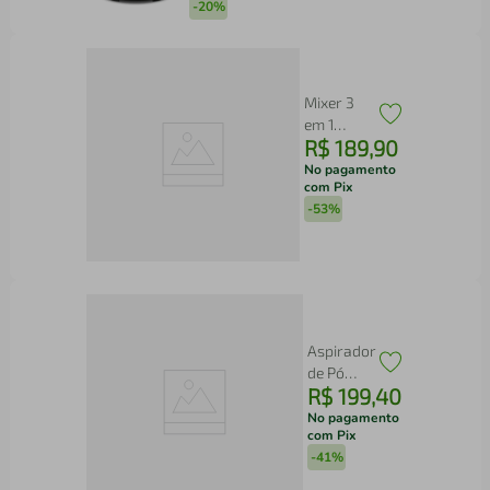
-
20%
Mixer 3
em 1
R$
189
,
90
Electrolux
Vermelho
No pagamento
com Pix
Escuro
-
53%
600W
Haste em
Inox e
Tecnologia
TruFlow
(EIB21)
Aspirador
de Pó
R$
199
,
40
Vertical
com Fio
No pagamento
com Pix
Electrolux
-
41%
1500W 2
em 1