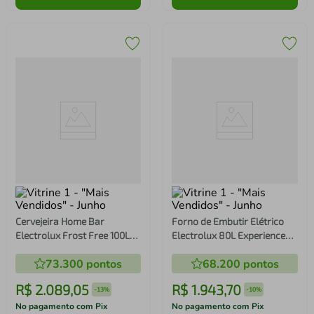
Cervejeira Home Bar
Forno de Embutir Elétrico
Electrolux Frost Free 100L
Electrolux 80L Experience
Porta de Vidro Preta (EB100)
Air fryer, PerfectCook360 e
73.300
pontos
68.200
pontos
Painel Touch (OE8EA)
R$
2
.
089
,
05
R$
1
.
943
,
70
-
13%
-
10%
No pagamento com Pix
No pagamento com Pix