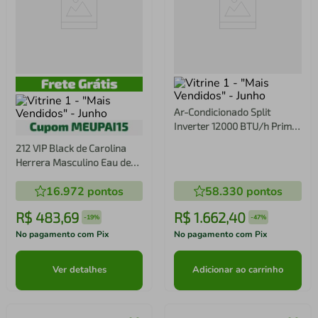
Ar-Condicionado Split
Inverter 12000 BTU/h Prime
Air Frio 12FC
212 VIP Black de Carolina
Herrera Masculino Eau de
Parfum
16.972
pontos
58.330
pontos
R$
483
,
69
R$
1
.
662
,
40
-
19%
-
47%
No pagamento com Pix
No pagamento com Pix
Ver detalhes
Adicionar ao carrinho