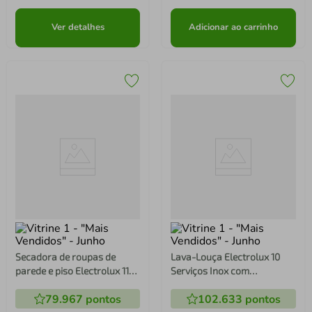
Ver detalhes
Adicionar ao carrinho
Secadora de roupas de
Lava-Louça Electrolux 10
parede e piso Electrolux 11Kg
Serviços Inox com
Branca Premium Care com
Programa Lava e Seca 50'
79.967
pontos
102.633
pontos
Timer Control (SVB11)
(LS10E)