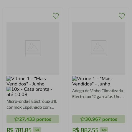
Adega de Vinho Climatizada
Electrolux 12 garrafas Uma
Micro-ondas Electrolux 31L
Porta Acabamento em
cor Inox Espelhado com
Alumínio (ACB12)
Painel Integrado e Função
27.433
pontos
30.967
pontos
Tira Odor (MI41S)
R$
781
,
85
R$
882
,
55
-
5%
-
12%