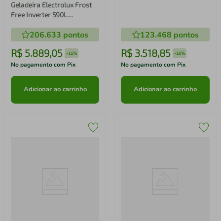
Geladeira Electrolux Frost
Operacional Google TV,
Free Inverter 590L
HDR10+, HDMI 2.1,
AutoSense 3 Portas Cor
Chromecast built-in, Dolby
206.633
pontos
123.468
pontos
Black Inox Look (IM8B)
Vision e Atmos
R$
5
.
889
,
05
R$
3
.
518
,
85
-
11%
-
16%
No pagamento com Pix
No pagamento com Pix
Adicionar ao carrinho
Adicionar ao carrinho