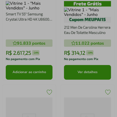
Smart TV 55" Samsung
Crystal Ultra HD 4K U8600F
com Sistema Operacional
212 Men De Carolina Herrera
Tizen, Tecnologia HDR,
Eau De Toilette Masculino
SmartThings, Xbox Cloud
Gaming e Alexa Integrada
91.833
pontos
11.022
pontos
R$
2
.
617
,
25
R$
314
,
12
-
24%
-
19%
No pagamento com Pix
No pagamento com Pix
Adicionar ao carrinho
Ver detalhes