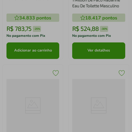
100ml
Eau De Toilette Masculino
34.833
pontos
18.417
pontos
R$
783
,
75
R$
524
,
88
-
25%
-
30%
No pagamento com Pix
No pagamento com Pix
Adicionar ao carrinho
Ver detalhes