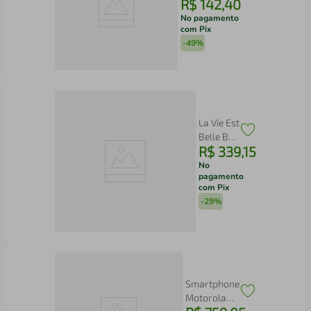
R$
142
,
40
BLQ1300P
Fortis Turbo
No pagamento
com Pix
1400W 3L
-
49%
La Vie Est
Belle By
R$
339
,
15
Lancome
Parfum
No
pagamento
Feminino
com Pix
-
29%
Smartphone
Motorola