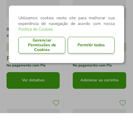
Utilizamos cookies neste site para melhorar sua
experiência de navegação de acordo com nossa
Política de Cookies
.
Robô Aspirador Electrolux 4
"Celular Samsung Galaxy
Gerenciar
em 1 Wi-Fi Experience até
A17 4G Tela 6.7"" 128GB
Permissões de
Permitir todos
1h40 Mapeamento e Base
Super AMOLED Câmera
Cookies
89.997
pontos
33.185
pontos
Autolimpante (ERB80)
Tripla 50MP Preto"
R$
2
.
564
,
90
R$
945
,
78
-
5%
-
32%
No pagamento com Pix
No pagamento com Pix
Ver detalhes
Adicionar ao carrinho