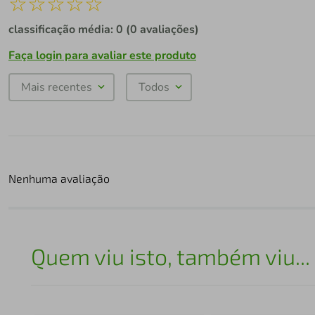
☆
☆
☆
☆
☆
classificação média: 0
(0 avaliações)
Faça login para avaliar este produto
Mais recentes
Todos
Nenhuma avaliação
Quem viu isto, também viu...