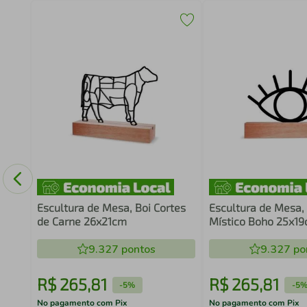
Game
co
Escultura de Mesa, Boi Cortes
Escultura de Mesa,
de Carne 26x21cm
Místico Boho 25x1
9.327
pontos
9.327
po
R$
265
,
81
R$
265
,
81
-
5%
-
5
No pagamento com Pix
No pagamento com Pix