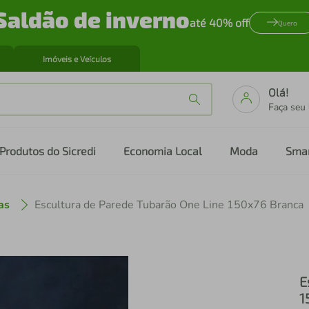
Saldão de inverno
até 40% off
Quero
Imóveis e Veículos
Olá!
Faça seu
Produtos do Sicredi
Economia Local
Moda
Sma
as
Escultura de Parede Tubarão One Line 150x76 Branca
E
1