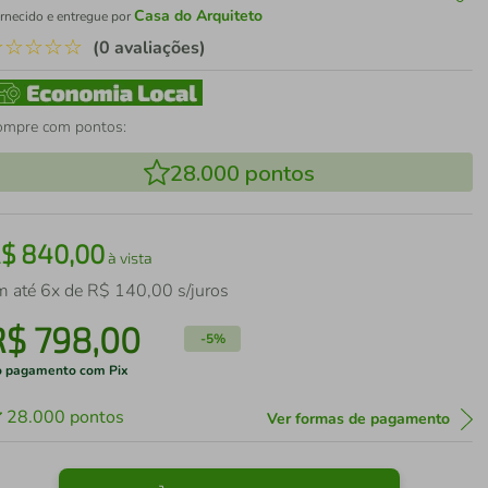
Casa do Arquiteto
rnecido e entregue por
☆
☆
☆
☆
☆
(0 avaliações)
ompre com pontos:
28.000
pontos
R$
840
,
00
à vista
m até
6
x de
R$
140
,
00
s/juros
R$
798
,
00
-
5%
 pagamento com Pix
28.000
pontos
Ver formas de pagamento