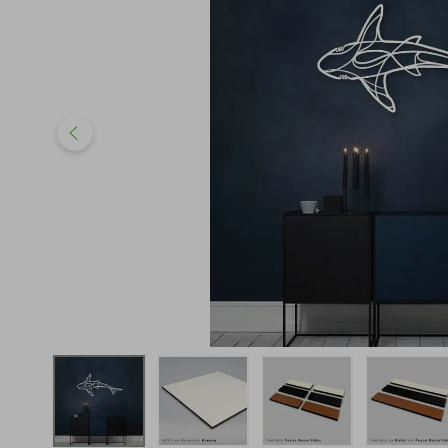
iphone
5
º