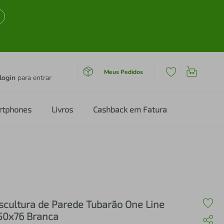
Meus Pedidos
login
para entrar
rtphones
Livros
Cashback em Fatura
scultura de Parede Tubarão One Line
50x76 Branca