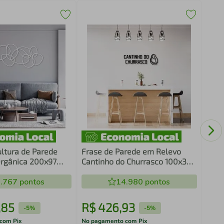
Fras
Cant
Bran
ltura de Parede
Frase de Parede em Relevo
rgânica 200x97
Cantinho do Churrasco 100x33
Preto
.767
pontos
14.980
pontos
,
85
R$
426
,
93
R$
-
5%
-
5%
com Pix
No pagamento com Pix
No pa