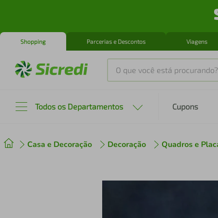
Shopping
Parcerias e Descontos
Viagens
O que você está procurando?
Produtos mais buscados
Todos os Departamentos
Cupons
tenis
1
º
Casa e Decoração
Decoração
Quadros e Plac
cafeteira
2
º
perfume
3
º
air fryer
4
º