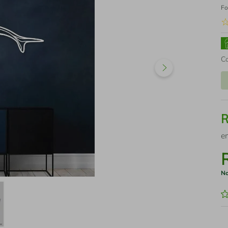
Fo
C
e
No