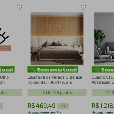
 Olho
Escultura de Parede Orgânica
Quadro Escu
9cm
Horizontal 100x47 Areia
Abstração O
Branca
ntos
16.473
pontos
42
R$
469
,
49
R$
1
.
218
%
-
5%
No pagamento com Pix
No pagamento 