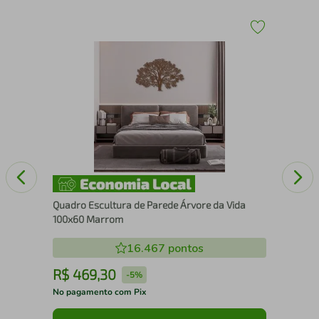
Qua
Se
Quadro Escultura de Parede Árvore da Vida
100x60 Marrom
16.467
pontos
R$
469
,
30
R
-
5%
No pagamento com Pix
No 