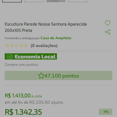
air fryer
4
º
iphone
5
º
Escultura Parede Nossa Senhora Aparecida
200x105 Preta
Casa do Arquiteto
Fornecido e entregue por
☆
☆
☆
☆
☆
(0 avaliações)
Compre com pontos:
47.100
pontos
R$
1
.
413
,
00
à vista
em até
6
x de
R$
235
,
50
s/juros
R$
1
.
342
,
35
-
5%