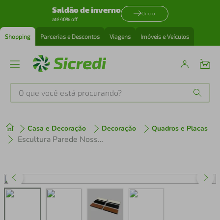
Saldão de inverno
Quero
até 40% off
Shopping
Parcerias e Descontos
Viagens
Imóveis e Veículos
O que você está procurando?
Produtos mais buscados
Casa e Decoração
Decoração
Quadros e Placas
tenis
1
º
Escultura Parede Nossa Senhora Aparecida 200x105 Preta
cafeteira
2
º
perfume
3
º