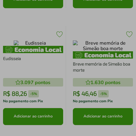
Eudisseia
Breve memória de Simeão boa
morte
3.097
pontos
1.630
pontos
R$
88
,
26
R$
46
,
46
-
5%
-
5%
No pagamento com Pix
No pagamento com Pix
Adicionar ao carrinho
Adicionar ao carrinho