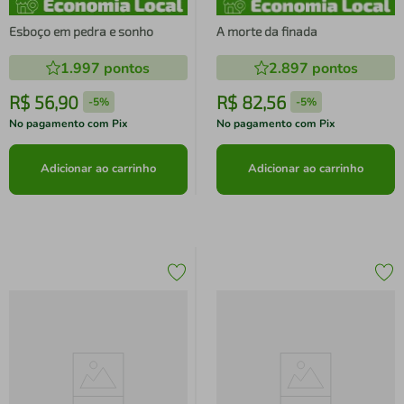
Esboço em pedra e sonho
A morte da finada
1.997
pontos
2.897
pontos
R$
56
,
90
R$
82
,
56
-
5%
-
5%
No pagamento com Pix
No pagamento com Pix
Adicionar ao carrinho
Adicionar ao carrinho