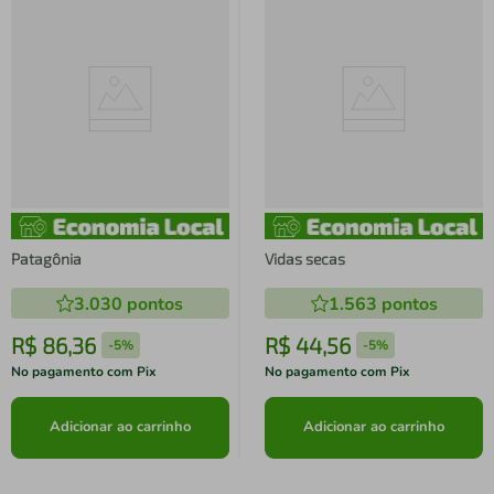
Patagônia
Vidas secas
3.030
pontos
1.563
pontos
R$
86
,
36
R$
44
,
56
-
5%
-
5%
No pagamento com Pix
No pagamento com Pix
Adicionar ao carrinho
Adicionar ao carrinho