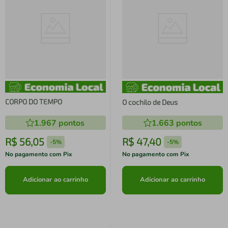
CORPO DO TEMPO
O cochilo de Deus
1.967
pontos
1.663
pontos
R$
56
,
05
R$
47
,
40
-
5%
-
5%
No pagamento com Pix
No pagamento com Pix
Adicionar ao carrinho
Adicionar ao carrinho