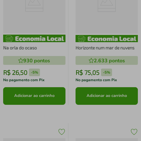
Na orla do ocaso
Horizonte num mar de nuvens
930
pontos
2.633
pontos
R$
26
,
50
R$
75
,
05
-
5%
-
5%
No pagamento com Pix
No pagamento com Pix
Adicionar ao carrinho
Adicionar ao carrinho