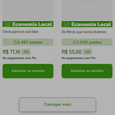
Sinos para os suicidas
Os filhos que nunca tivemos
2.497
pontos
1.930
pontos
R$
71
,
16
R$
55
,
00
-
5%
-
5%
No pagamento com Pix
No pagamento com Pix
Adicionar ao carrinho
Adicionar ao carrinho
Carregar mais