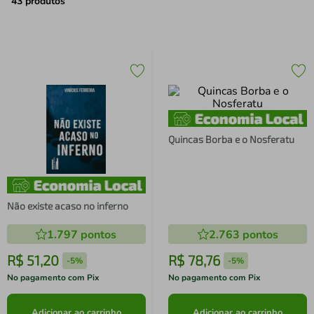
air fryer
4
º
43
produtos
iphone
5
º
Quincas Borba e o Nosferatu
Não existe acaso no inferno
1.797
pontos
2.763
pontos
R$
51
,
20
R$
78
,
76
-
5%
-
5%
No pagamento com Pix
No pagamento com Pix
Adicionar ao carrinho
Adicionar ao carrinho