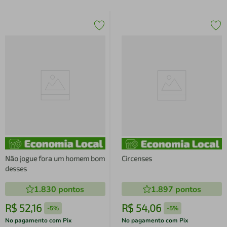
Não jogue fora um homem bom
Circenses
desses
1.830
pontos
1.897
pontos
R$
52
,
16
R$
54
,
06
-
5%
-
5%
No pagamento com Pix
No pagamento com Pix