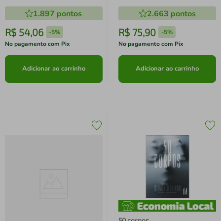
1.897
pontos
2.663
pontos
R$
54
,
06
R$
75
,
90
-
5%
-
5%
No pagamento com Pix
No pagamento com Pix
Adicionar ao carrinho
Adicionar ao carrinho
50 corpos