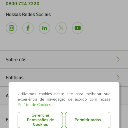
0800 724 7220
Nossas Redes Sociais
Sobre nós
+
Políticas
+
Utilizamos cookies neste site para melhorar sua
Ajuda
+
experiência de navegação de acordo com nossa
Política de Cookies
.
Gerenciar
Formas de Pagamento
Permissões de
Permitir todos
Cookies