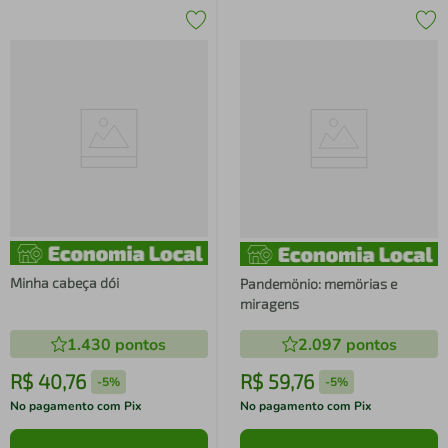
Minha cabeça dói
Pandemönio: memörias e
miragens
1.430
pontos
2.097
pontos
R$
40
,
76
R$
59
,
76
-
5%
-
5%
No pagamento com Pix
No pagamento com Pix