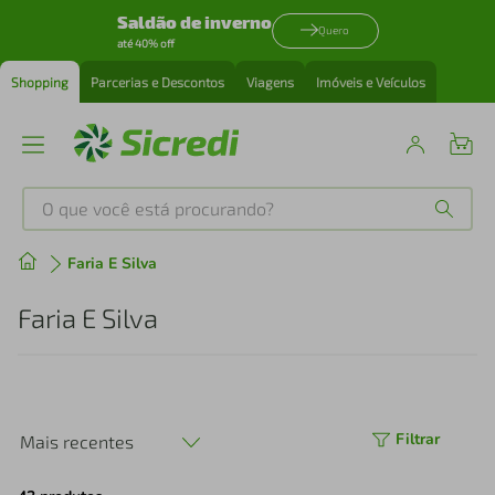
Saldão de inverno
Quero
até 40% off
Shopping
Parcerias e Descontos
Viagens
Imóveis e Veículos
O que você está procurando?
Produtos mais buscados
Faria E Silva
tenis
1
º
Faria E Silva
cafeteira
2
º
perfume
3
º
Filtrar
Mais recentes