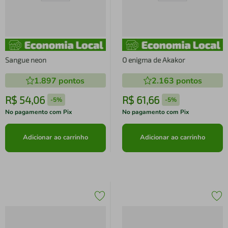
Sangue neon
O enigma de Akakor
1.897
pontos
2.163
pontos
R$
54
,
06
R$
61
,
66
-
5%
-
5%
No pagamento com Pix
No pagamento com Pix
Adicionar ao carrinho
Adicionar ao carrinho