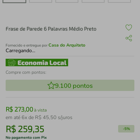
air fryer
4
º
iphone
5
º
Frase de Parede 6 Palavras Médio Preto
Casa do Arquiteto
Fornecido e entregue por
Carregando…
Compre com pontos:
9.100
pontos
R$
273
,
00
à vista
em até
6
x de
R$
45
,
50
s/juros
R$
259
,
35
-
5%
No pagamento com Pix