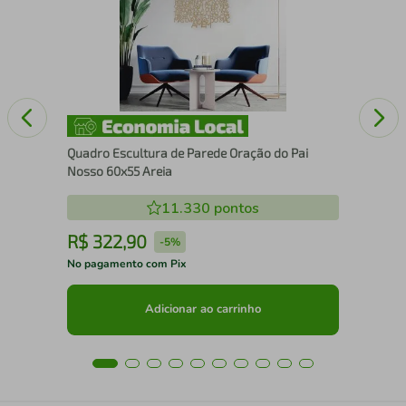
Mo
Quadro Escultura de Parede Oração do Pai
Nosso 60x55 Areia
11.330
pontos
R$
322
,
90
R
-
5%
No pagamento com Pix
No 
Adicionar ao carrinho