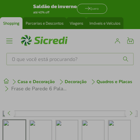
Saldão de inverno
Quero
até 40% off
Shopping
Parcerias e Descontos
Viagens
Imóveis e Veículos
O que você está procurando?
Produtos mais buscados
Casa e Decoração
Decoração
Quadros e Placas
tenis
1
º
Frase de Parede 6 Palavras Médio Preto
cafeteira
2
º
perfume
3
º