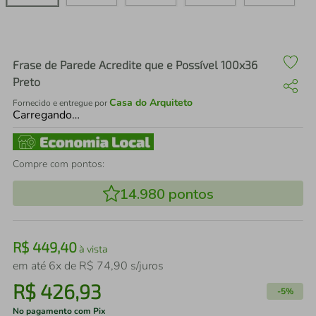
air fryer
4
º
iphone
5
º
Frase de Parede Acredite que e Possível 100x36
Preto
Casa do Arquiteto
Fornecido e entregue por
Carregando…
Compre com pontos:
14.980
pontos
R$
449
,
40
à vista
em até
6
x de
R$
74
,
90
s/juros
R$
426
,
93
-
5%
No pagamento com Pix