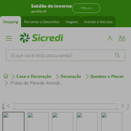
Saldão de inverno
Quero
até 40% off
Shopping
Parcerias e Descontos
Viagens
Imóveis e Veículos
O que você está procurando?
Produtos mais buscados
Casa e Decoração
Decoração
Quadros e Placas
tenis
1
º
Frase de Parede Acredite que e Possível 100x36 Preto
cafeteira
2
º
perfume
3
º