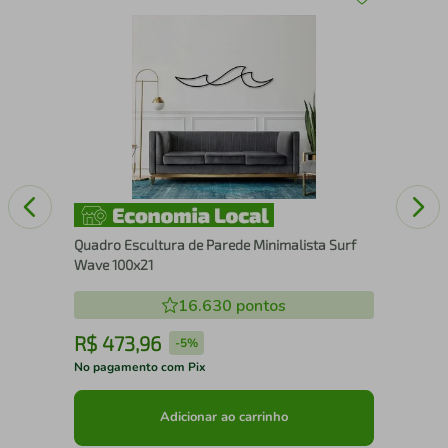
Qua
Wa
Quadro Escultura de Parede Minimalista Surf
Wave 100x21
16.630
pontos
R$
473
,
96
R
-
5%
No pagamento com Pix
No 
Adicionar ao carrinho