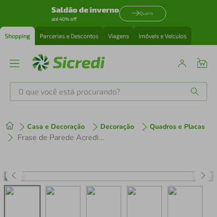
Saldão de inverno
Quero
até 40% off
Shopping
Parcerias e Descontos
Viagens
Imóveis e Veículos
O que você está procurando?
Produtos mais buscados
Casa e Decoração
Decoração
Quadros e Placas
tenis
1
º
Frase de Parede Acredite que e Possível 120x43 Preto
cafeteira
2
º
perfume
3
º