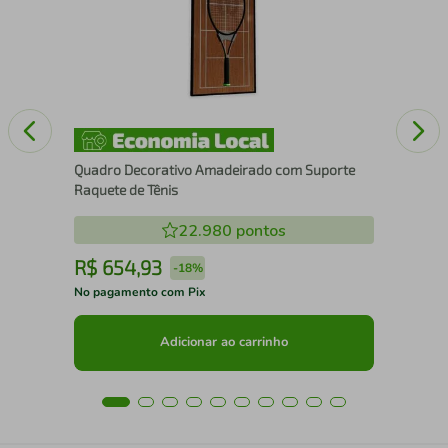
Pad
Quadro Decorativo Amadeirado com Suporte
Raquete de Tênis
22.980
pontos
R$
654
,
93
R
-
18%
No pagamento com Pix
No 
Adicionar ao carrinho