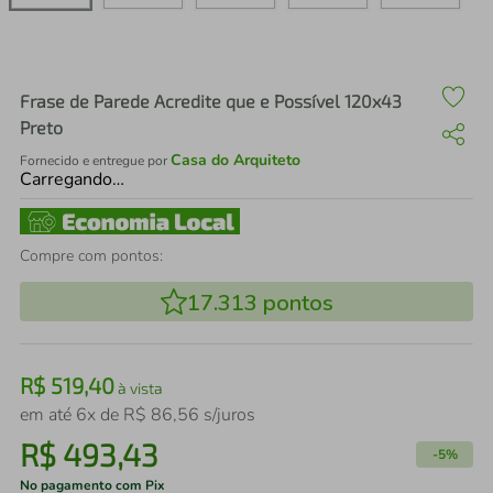
air fryer
4
º
iphone
5
º
Frase de Parede Acredite que e Possível 120x43
Preto
Casa do Arquiteto
Fornecido e entregue por
Carregando…
Compre com pontos:
17.313
pontos
R$
519
,
40
à vista
em até
6
x de
R$
86
,
56
s/juros
R$
493
,
43
-
5%
No pagamento com Pix