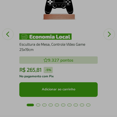
Escultura de Mesa, Controle Vídeo Game
25x19cm
9.327
pontos
R$
265
,
81
R
-
5%
No pagamento com Pix
No 
Adicionar ao carrinho