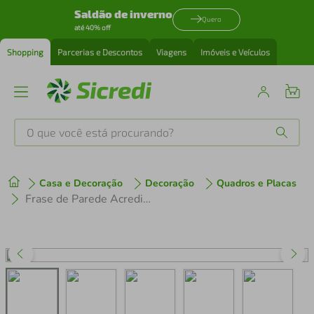
Saldão de inverno
Quero
até 40% off
Shopping
Parcerias e Descontos
Viagens
Imóveis e Veículos
O que você está procurando?
Produtos mais buscados
Casa e Decoração
Decoração
Quadros e Placas
tenis
1
º
Frase de Parede Acredite que e Possível 150x54 Branco
cafeteira
2
º
perfume
3
º