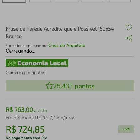
air fryer
4
º
iphone
5
º
Frase de Parede Acredite que e Possível 150x54
Branco
Casa do Arquiteto
Fornecido e entregue por
Carregando…
Compre com pontos:
25.433
pontos
R$
763
,
00
à vista
em até
6
x de
R$
127
,
16
s/juros
R$
724
,
85
-
5%
No pagamento com Pix