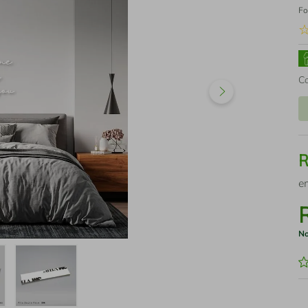
Fo
C
e
No