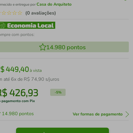
Casa do Arquiteto
rnecido e entregue por
☆
☆
☆
☆
☆
(0 avaliações)
ompre com pontos:
14.980
pontos
R$
449
,
40
à vista
m até
6
x de
R$
74
,
90
s/juros
R$
426
,
93
-
5%
 pagamento com Pix
14.980
pontos
Ver formas de pagamento