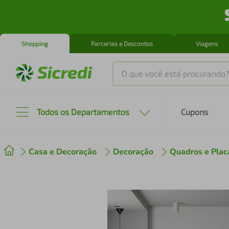
Shopping
Parcerias e Descontos
Viagens
O que você está procurando?
Produtos mais buscados
Todos os Departamentos
Cupons
tenis
1
º
Casa e Decoração
Decoração
Quadros e Plac
cafeteira
2
º
perfume
3
º
air fryer
4
º