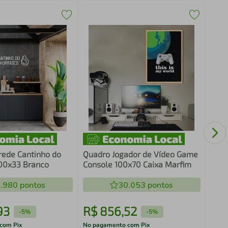
Quad
Folh
Mar
rede Cantinho do
Quadro Jogador de Vídeo Game
00x33 Branco
Console 100x70 Caixa Marfim
.980
pontos
30.053
pontos
93
R$
856
,
52
R$
-
5%
-
5%
com Pix
No pagamento com Pix
No pa