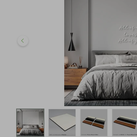
iphone
5
º