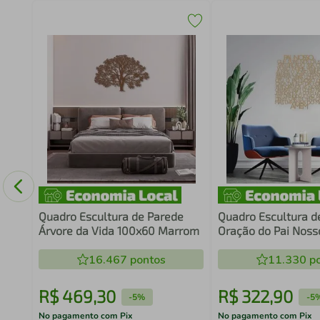
a:
Quadro Escultura de Parede
Quadro Escultura d
Árvore da Vida 100x60 Marrom
Oração do Pai Noss
Areia
16.467
pontos
11.330
po
R$
469
,
30
R$
322
,
90
-
5%
-
5
No pagamento com Pix
No pagamento com Pix