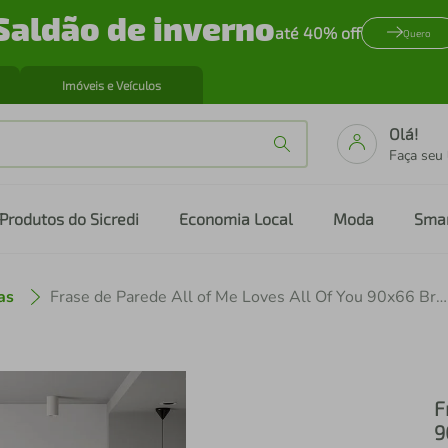
Saldão de inverno
até 40% off
Quero
Imóveis e Veículos
Olá!
Faça seu
Produtos do Sicredi
Economia Local
Moda
Sma
as
Frase de Parede All of Me Loves All Of You 90x66 Branco
F
9