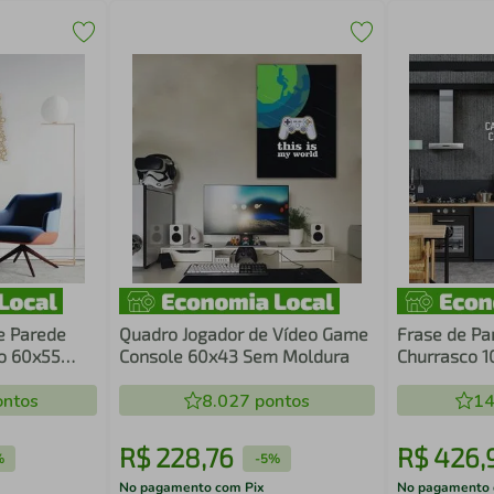
e Parede
Quadro Jogador de Vídeo Game
Frase de Pa
o 60x55
Console 60x43 Sem Moldura
Churrasco 1
ntos
8.027
pontos
14
R$
228
,
76
R$
426
,
%
-
5%
No pagamento com Pix
No pagamento 