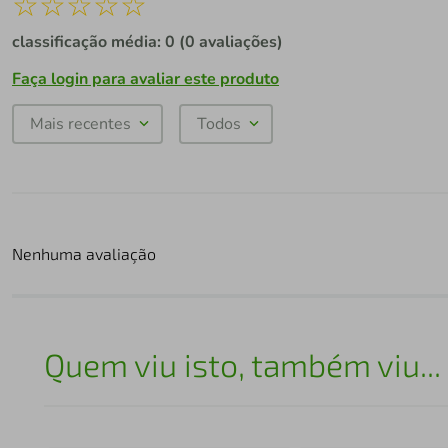
☆
☆
☆
☆
☆
classificação média: 0
(0 avaliações)
Faça login para avaliar este produto
Mais recentes
Todos
Nenhuma avaliação
Quem viu isto, também viu...