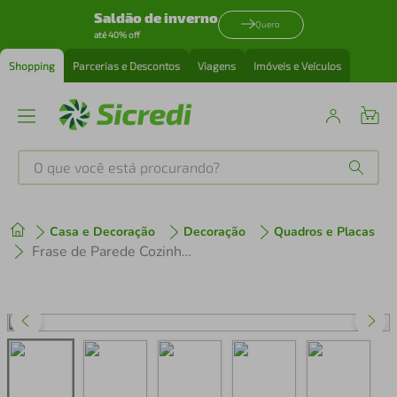
Saldão de inverno
Quero
até 40% off
Shopping
Parcerias e Descontos
Viagens
Imóveis e Veículos
O que você está procurando?
Produtos mais buscados
Casa e Decoração
Decoração
Quadros e Placas
tenis
1
º
Frase de Parede Cozinha Ingrediente Secreto 120x42 Preto
cafeteira
2
º
perfume
3
º