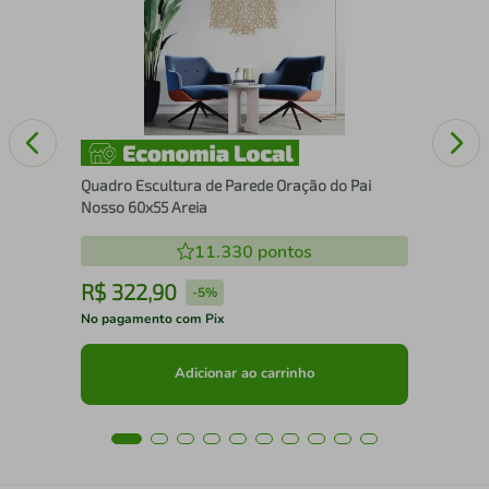
Fil
Quadro Escultura de Parede Oração do Pai
Nosso 60x55 Areia
11.330
pontos
R$
322
,
90
R
-
5%
No pagamento com Pix
No 
Adicionar ao carrinho