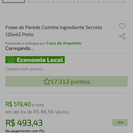
air fryer
4
º
iphone
5
º
Frase de Parede Cozinha Ingrediente Secreto
120x42 Preto
Casa do Arquiteto
Fornecido e entregue por
Carregando…
Compre com pontos:
17.313
pontos
R$
519
,
40
à vista
em até
6
x de
R$
86
,
56
s/juros
R$
493
,
43
-
5%
No pagamento com Pix