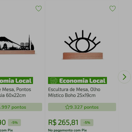
Quad
Abst
Bran
e Mesa, Pontos
Escultura de Mesa, Olho
Ásia 60x22cm
Místico Boho 25x19cm
.997
pontos
9.327
pontos
90
R$
265
,
81
R$
-
5%
-
5%
com Pix
No pagamento com Pix
No pa