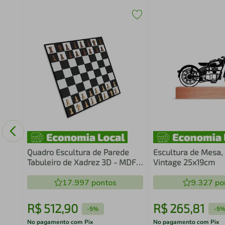
Game
co
Quadro Escultura de Parede
Escultura de Mesa,
Tabuleiro de Xadrez 3D - MDF
Vintage 25x19cm
6mm
17.997
pontos
9.327
po
R$
512
,
90
R$
265
,
81
-
5%
-
5
No pagamento com Pix
No pagamento com Pix