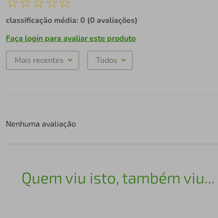
☆
☆
☆
☆
☆
classificação média: 0
(0 avaliações)
Faça login para avaliar este produto
Mais recentes
Todos
Nenhuma avaliação
Quem viu isto, também viu...