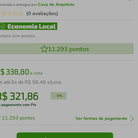
Casa do Arquiteto
rnecido e entregue por
☆
☆
☆
☆
☆
(0 avaliações)
ompre com pontos:
11.293
pontos
R$
338
,
80
à vista
m até
6
x de
R$
56
,
46
s/juros
R$
321
,
86
-
5%
 pagamento com Pix
11.293
pontos
Ver formas de pagamento