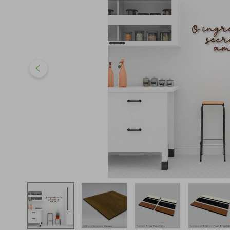
iphone
5
º