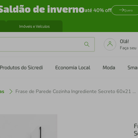
Saldão de inverno
até 40% off
Quero
Imóveis e Veículos
Olá!
Faça seu
Produtos do Sicredi
Economia Local
Moda
Sma
as
Frase de Parede Cozinha Ingrediente Secreto 60x21 Marrom
F
S