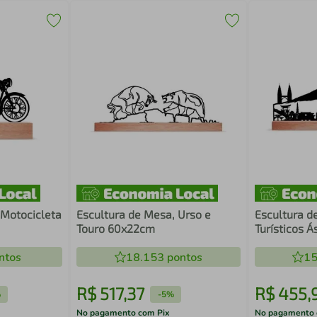
 Motocicleta
Escultura de Mesa, Urso e
Escultura d
Touro 60x22cm
Turísticos 
ntos
18.153
pontos
15
R$
517
,
37
R$
455
,
%
-
5%
No pagamento com Pix
No pagamento 