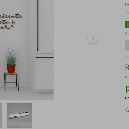
Fo
C
e
No