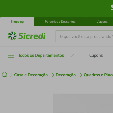
Shopping
Parcerias e Descontos
Viagens
O que você está procurando?
Produtos mais buscados
Todos os Departamentos
Cupons
tenis
1
º
Casa e Decoração
Decoração
Quadros e Plac
cafeteira
2
º
perfume
3
º
air fryer
4
º