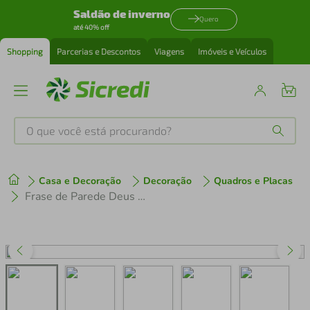
Saldão de inverno
Quero
até 40% off
Shopping
Parcerias e Descontos
Viagens
Imóveis e Veículos
O que você está procurando?
Produtos mais buscados
Casa e Decoração
Decoração
Quadros e Placas
tenis
1
º
Frase de Parede Deus é bom 120x84 Preto
cafeteira
2
º
perfume
3
º