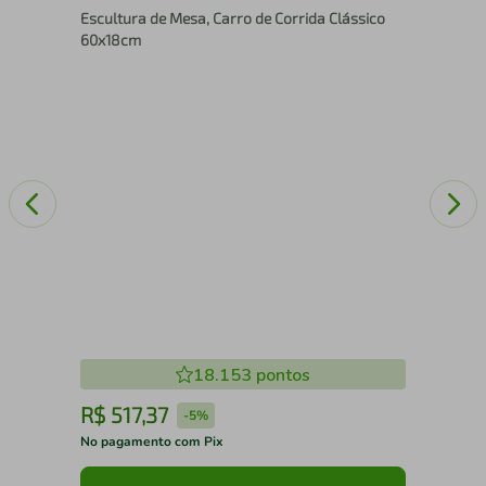
Escultura de Mesa, Carro de Corrida Clássico
25
60x18cm
18.153
pontos
R$
517
,
37
R
-
5%
No pagamento com Pix
No 