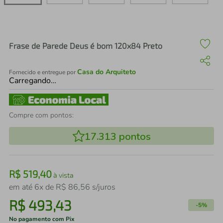
air fryer
4
º
iphone
5
º
Frase de Parede Deus é bom 120x84 Preto
Casa do Arquiteto
Fornecido e entregue por
Carregando…
Compre com pontos:
17.313
pontos
R$
519
,
40
à vista
em até
6
x de
R$
86
,
56
s/juros
R$
493
,
43
-
5%
No pagamento com Pix