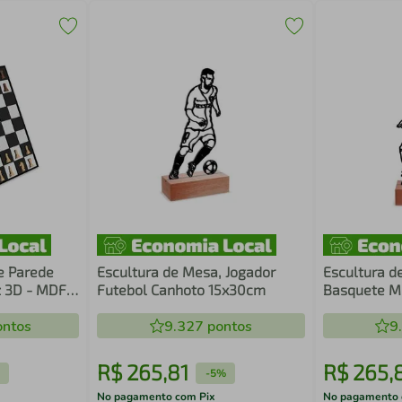
e Parede
Escultura de Mesa, Jogador
Escultura d
z 3D - MDF
Futebol Canhoto 15x30cm
Basquete M
ntos
9.327
pontos
9
R$
265
,
81
R$
265
,
-
5%
No pagamento com Pix
No pagamento 