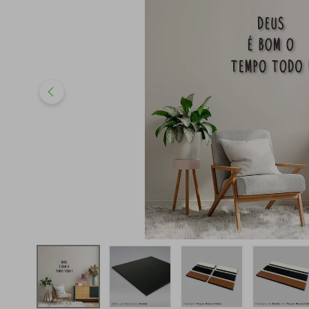
iphone
5
º