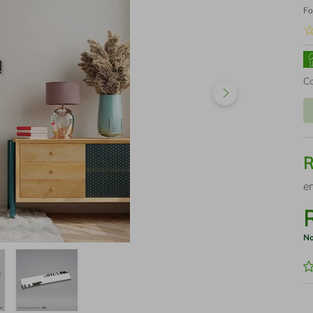
Fo
C
e
No