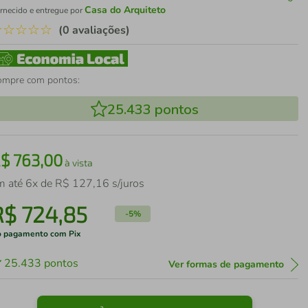
Casa do Arquiteto
rnecido e entregue por
☆
☆
☆
☆
☆
(0 avaliações)
ompre com pontos:
25.433
pontos
R$
763
,
00
à vista
m até
6
x de
R$
127
,
16
s/juros
R$
724
,
85
-
5%
 pagamento com Pix
25.433
pontos
Ver formas de pagamento