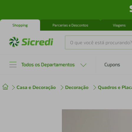
Shopping
Parcerias e Descontos
Viagens
O que você está procurando?
Produtos mais buscados
Todos os Departamentos
Cupons
tenis
1
º
Casa e Decoração
Decoração
Quadros e Plac
cafeteira
2
º
perfume
3
º
air fryer
4
º