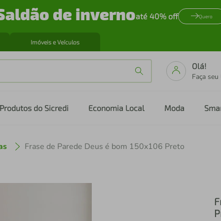
Saldão de inverno
até 40% off
Quero
Imóveis e Veículos
Olá!
Faça seu
Produtos do Sicredi
Economia Local
Moda
Sma
as
Frase de Parede Deus é bom 150x106 Preto
F
P