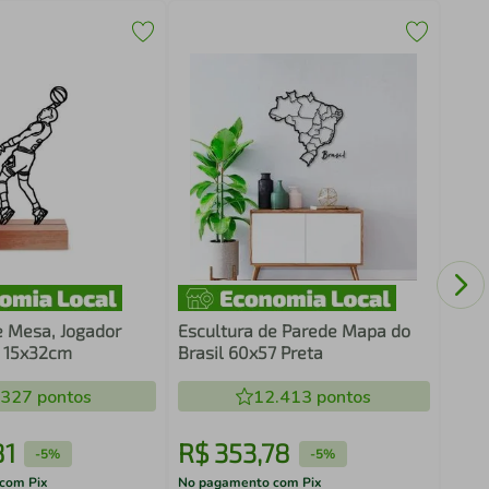
Escu
Bras
e Mesa, Jogador
Escultura de Parede Mapa do
 15x32cm
Brasil 60x57 Preta
.327
pontos
12.413
pontos
81
R$
353
,
78
R$
-
5%
-
5%
com Pix
No pagamento com Pix
No pa