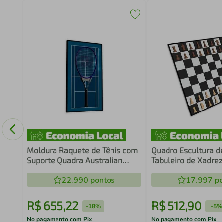
Game
co
Moldura Raquete de Tênis com
Quadro Escultura d
Suporte Quadra Australian
Tabuleiro de Xadre
Open
6mm
22.990
pontos
17.997
po
R$
655
,
22
R$
512
,
90
-
18%
-
5%
No pagamento com Pix
No pagamento com Pix