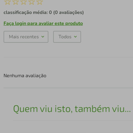
☆
☆
☆
☆
☆
classificação média: 0
(0 avaliações)
Faça login para avaliar este produto
Mais recentes
Todos
Nenhuma avaliação
Quem viu isto, também viu...