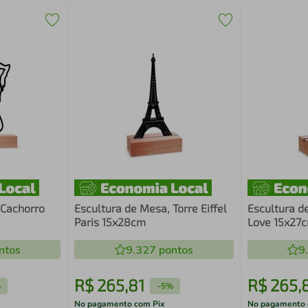
 Cachorro
Escultura de Mesa, Torre Eiffel
Escultura d
Paris 15x28cm
Love 15x27
ntos
9.327
pontos
9
R$
265
,
81
R$
265
,
%
-
5%
No pagamento com Pix
No pagamento 