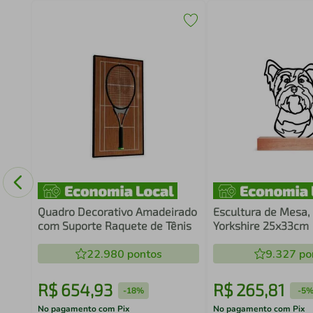
o
60
Quadro Decorativo Amadeirado
Escultura de Mesa,
com Suporte Raquete de Tênis
Yorkshire 25x33cm
22.980
pontos
9.327
po
R$
654
,
93
R$
265
,
81
-
18%
-
5
No pagamento com Pix
No pagamento com Pix