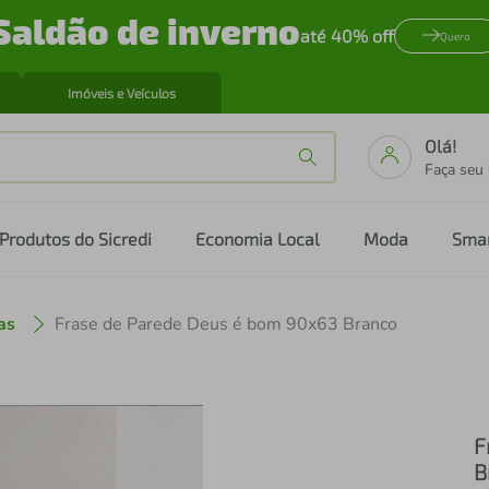
Saldão de inverno
até 40% off
Quero
Imóveis e Veículos
Olá!
Faça seu
Produtos do Sicredi
Economia Local
Moda
Sma
as
Frase de Parede Deus é bom 90x63 Branco
F
B