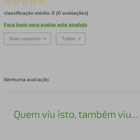
☆
☆
☆
☆
☆
classificação média: 0
(0 avaliações)
Faça login para avaliar este produto
Mais recentes
Todos
Nenhuma avaliação
Quem viu isto, também viu...