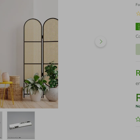
Fo
C
e
No