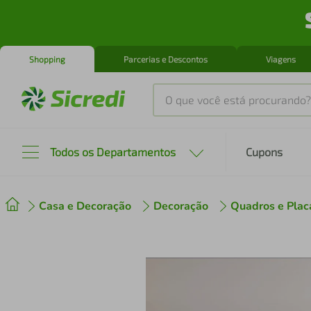
Shopping
Parcerias e Descontos
Viagens
O que você está procurando?
Produtos mais buscados
Todos os Departamentos
Cupons
tenis
1
º
Casa e Decoração
Decoração
Quadros e Plac
cafeteira
2
º
perfume
3
º
air fryer
4
º