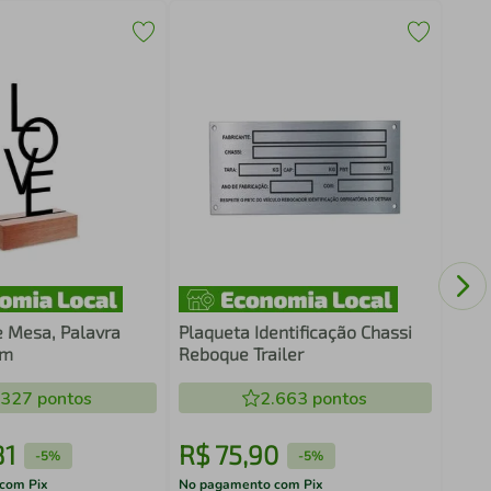
Quad
Basq
e Mesa, Palavra
Plaqueta Identificação Chassi
cm
Reboque Trailer
.327
pontos
2.663
pontos
81
R$
75
,
90
R$
-
5%
-
5%
com Pix
No pagamento com Pix
No pa