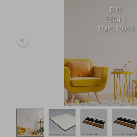
iphone
5
º