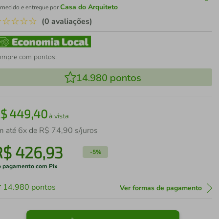
Casa do Arquiteto
rnecido e entregue por
☆
☆
☆
☆
☆
(0 avaliações)
ompre com pontos:
14.980
pontos
R$
449
,
40
à vista
m até
6
x de
R$
74
,
90
s/juros
R$
426
,
93
-
5%
 pagamento com Pix
14.980
pontos
Ver formas de pagamento