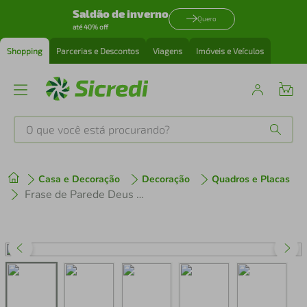
Saldão de inverno
Quero
até 40% off
Shopping
Parcerias e Descontos
Viagens
Imóveis e Veículos
O que você está procurando?
Produtos mais buscados
Casa e Decoração
Decoração
Quadros e Placas
tenis
1
º
Frase de Parede Deus é bom 90x63 Marrom
cafeteira
2
º
perfume
3
º