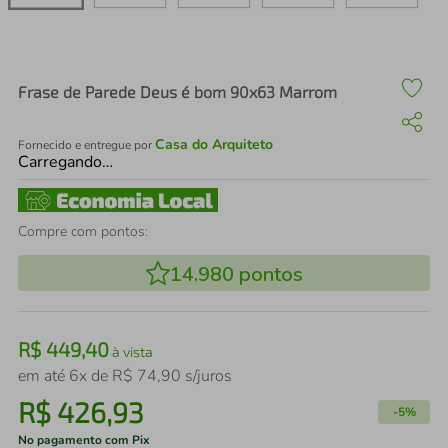
air fryer
4
º
iphone
5
º
Frase de Parede Deus é bom 90x63 Marrom
Casa do Arquiteto
Fornecido e entregue por
Carregando…
Compre com pontos:
14.980
pontos
R$
449
,
40
à vista
em até
6
x de
R$
74
,
90
s/juros
R$
426
,
93
-
5%
No pagamento com Pix