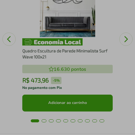
nco
Quadro Escultura de Parede Minimalista Surf
Wave 100x21
16.630
pontos
R$
473
,
96
R
-
5%
No pagamento com Pix
No 
Adicionar ao carrinho