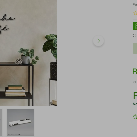
Fo
C
e
No