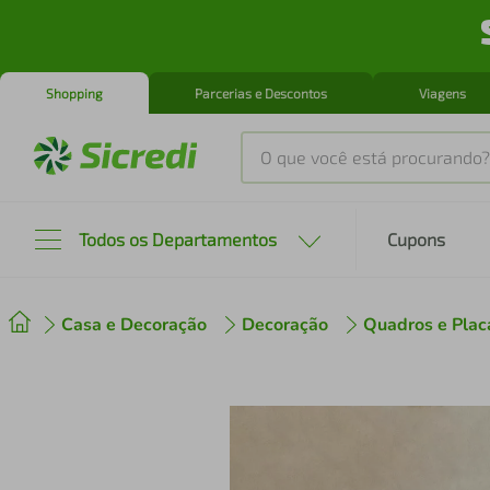
Shopping
Parcerias e Descontos
Viagens
O que você está procurando?
Produtos mais buscados
Todos os Departamentos
Cupons
tenis
1
º
Casa e Decoração
Decoração
Quadros e Plac
cafeteira
2
º
perfume
3
º
air fryer
4
º