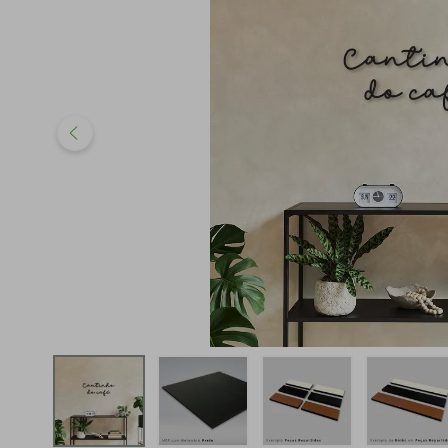
iphone
5
º