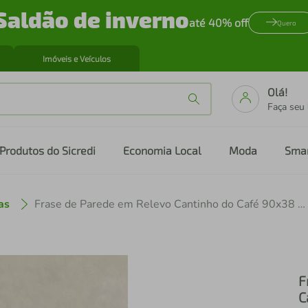
Saldão de inverno
até 40% off
Quero
Imóveis e Veículos
Olá!
Faça seu
Produtos do Sicredi
Economia Local
Moda
Sma
as
Frase de Parede em Relevo Cantinho do Café 90x38 Preto
F
C