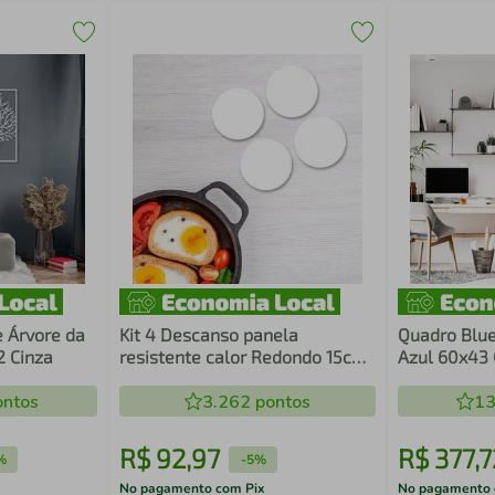
e Árvore da
Kit 4 Descanso panela
Quadro Blue
2 Cinza
resistente calor Redondo 15cm
Azul 60x43 
Branco
ntos
3.262
pontos
13
R$
92
,
97
R$
377
,
7
%
-
5%
No pagamento com Pix
No pagamento 