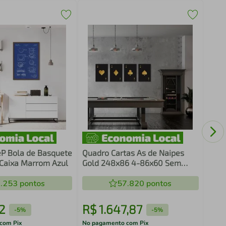
Fras
Cant
Bran
P Bola de Basquete
Quadro Cartas As de Naipes
Caixa Marrom Azul
Gold 248x86 4-86x60 Sem
Moldura
.253
pontos
57.820
pontos
2
R$
1
.
647
,
87
R$
-
5%
-
5%
com Pix
No pagamento com Pix
No pa