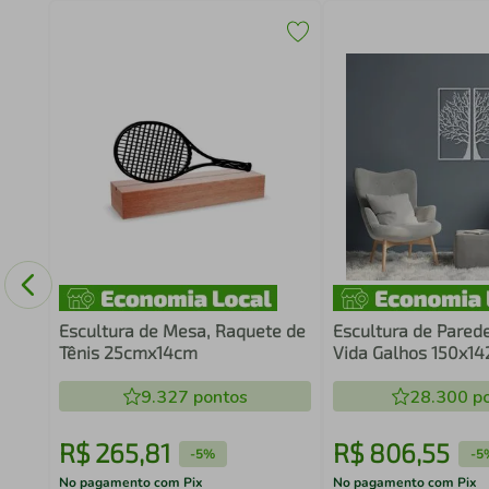
aixa
Escultura de Mesa, Raquete de
Escultura de Pared
Tênis 25cmx14cm
Vida Galhos 150x14
9.327
pontos
28.300
po
R$
265
,
81
R$
806
,
55
-
5%
-
5
No pagamento com Pix
No pagamento com Pix