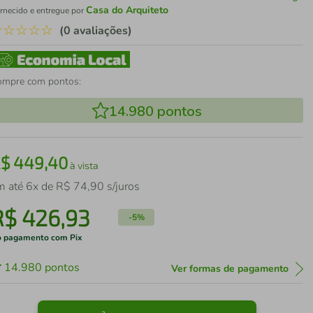
Casa do Arquiteto
rnecido e entregue por
☆
☆
☆
☆
☆
(0 avaliações)
ompre com pontos:
14.980
pontos
R$
449
,
40
à vista
m até
6
x de
R$
74
,
90
s/juros
R$
426
,
93
-
5%
 pagamento com Pix
14.980
pontos
Ver formas de pagamento