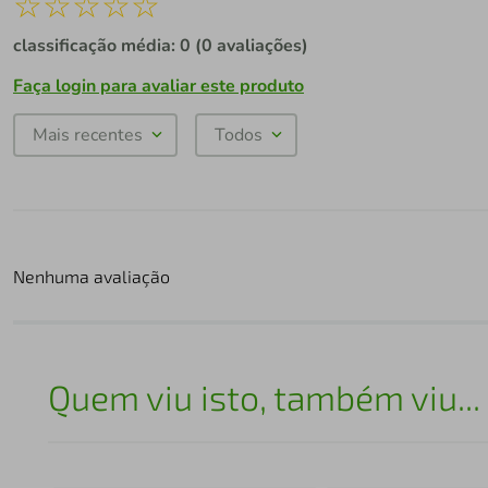
☆
☆
☆
☆
☆
classificação média: 0
(0 avaliações)
Faça login para avaliar este produto
Mais recentes
Todos
Nenhuma avaliação
Quem viu isto, também viu...