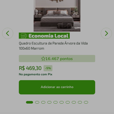
Nos
Quadro Escultura de Parede Árvore da Vida
100x60 Marrom
16.467
pontos
R$
469
,
30
R
-
5%
No pagamento com Pix
No 
Adicionar ao carrinho