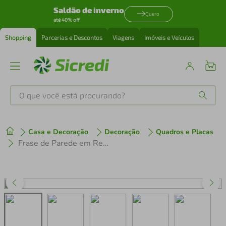
Saldão de inverno
Quero
até 40% off
Shopping
Parcerias e Descontos
Viagens
Imóveis e Veículos
O que você está procurando?
Produtos mais buscados
Casa e Decoração
Decoração
Quadros e Placas
tenis
1
º
Frase de Parede em Relevo Cozinha Sabor da Vida 150x57 Preto
cafeteira
2
º
perfume
3
º