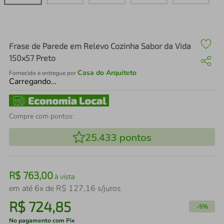
air fryer
4
º
iphone
5
º
Frase de Parede em Relevo Cozinha Sabor da Vida
150x57 Preto
Casa do Arquiteto
Fornecido e entregue por
Carregando…
Compre com pontos:
25.433
pontos
R$
763
,
00
à vista
em até
6
x de
R$
127
,
16
s/juros
R$
724
,
85
-
5%
No pagamento com Pix